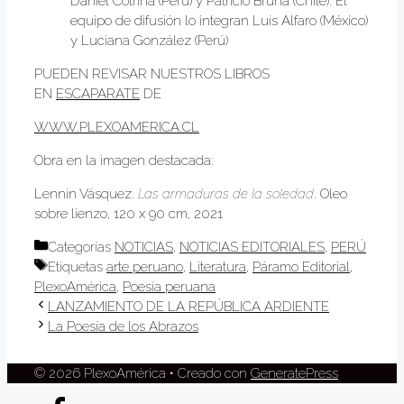
Daniel Cotrina (Perú) y Patricio Bruna (Chile). El
equipo de difusión lo integran Luis Alfaro (México)
y Luciana González (Perú)
PUEDEN REVISAR NUESTROS LIBROS
EN
ESCAPARATE
DE
WWW.PLEXOAMERICA.CL
Obra en la imagen destacada:
Lennin Vásquez.
Las armaduras de la soledad
. Oleo
sobre lienzo, 120 x 90 cm, 2021
Categorías
NOTICIAS
,
NOTICIAS EDITORIALES
,
PERÚ
Etiquetas
arte peruano
,
Literatura
,
Páramo Editorial
,
PlexoAmérica
,
Poesía peruana
LANZAMIENTO DE LA REPÚBLICA ARDIENTE
La Poesía de los Abrazos​
© 2026 PlexoAmérica
• Creado con
GeneratePress