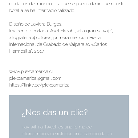
ciudades del mundo, así que se puede decir que nuestra
botella se ha internacionalizado.
Diseño de Javiera Burgos.
Imagen de portada: Axel Ekdahl, «La gran salvaje”,
xilografía a 4 colores, primera mención Bienal
Internacional de Grabado de Valparaiso «Carlos
Hermosilla”, 2017.
www.plexoamerica.cl
plexoamerica@
gmail.com
https://linktr.ee/plexoamerica
¿Nos das un clic?
Pay with a Tweet: es una forma de
intercambio y de retribución a cambio de un