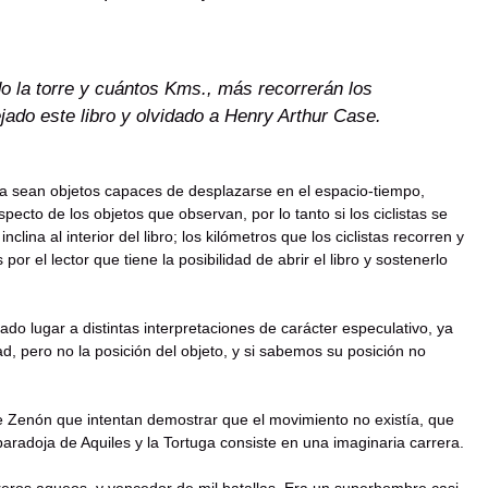
o la torre y cuántos Kms., más recorrerán los
ejado este libro y olvidado a Henry Arthur Case.
a sean objetos capaces de desplazarse en el espacio-tiempo,
cto de los objetos que observan, por lo tanto si los ciclistas se
lina al interior del libro; los kilómetros que los ciclistas recorren y
or el lector que tiene la posibilidad de abrir el libro y sostenerlo
do lugar a distintas interpretaciones de carácter especulativo, ya
d, pero no la posición del objeto, y si sabemos su posición no
e Zenón que intentan demostrar que el movimiento no existía, que
 paradoja de Aquiles y la Tortuga consiste en una imaginaria carrera.
rreros aqueos, y vencedor de mil batallas. Era un superhombre casi