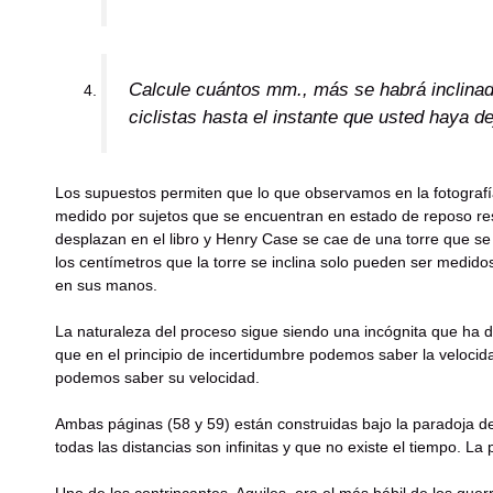
Calcule cuántos mm., más se habrá inclinad
ciclistas hasta el instante que usted haya d
Los supuestos permiten que lo que observamos en la fotografí
medido por sujetos que se encuentran en estado de reposo respe
desplazan en el libro y Henry Case se cae de una torre que se inc
los centímetros que la torre se inclina solo pueden ser medidos p
en sus manos.
La naturaleza del proceso sigue siendo una incógnita que ha da
que en el principio de incertidumbre podemos saber la velocida
podemos saber su velocidad.
Ambas páginas (58 y 59) están construidas bajo la paradoja d
todas las distancias son infinitas y que no existe el tiempo. La
Uno de los contrincantes, Aquiles, era el más hábil de los gue