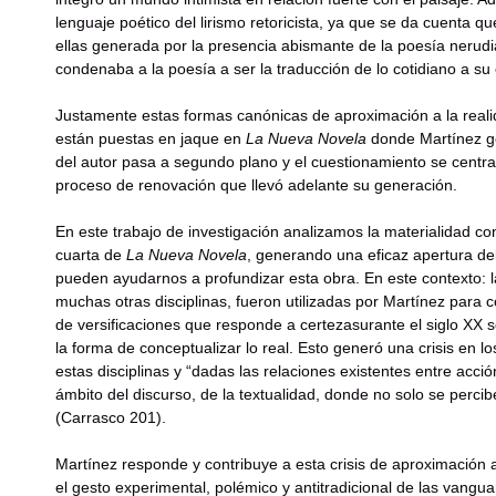
lenguaje poético del lirismo retoricista, ya que se da cuenta q
ellas generada por la presencia abismante de la poesía nerud
condenaba a la poesía a ser la traducción de lo cotidiano a s
Justamente estas formas canónicas de aproximación a la reali
están puestas en jaque en
La Nueva Novela
donde Martínez ge
del autor pasa a segundo plano y el cuestionamiento se centra e
proceso de renovación que llevó adelante su generación.
En este trabajo de investigación analizamos la materialidad co
cuarta de
La Nueva Novela
, generando una eficaz apertura de
pueden ayudarnos a profundizar esta obra. En este contexto: las p
muchas otras disciplinas, fueron utilizadas por Martínez para c
de versificaciones que responde a certezasurante el siglo XX se 
la forma de conceptualizar lo real. Esto generó una crisis en l
estas disciplinas y “dadas las relaciones existentes entre acc
ámbito del discurso, de la textualidad, donde no solo se perci
(Carrasco 201).
Martínez responde y contribuye a esta crisis de aproximación 
el gesto experimental, polémico y antitradicional de las vanguar