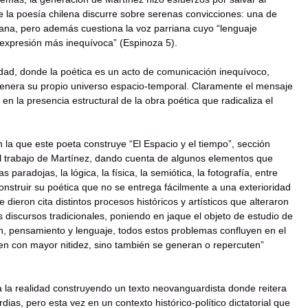
ue la poesía chilena discurre sobre serenas convicciones: una de
iana, pero además cuestiona la voz parriana cuyo “lenguaje
u expresión más inequívoca” (Espinoza 5).
dad, donde la poética es un acto de comunicación inequívoco,
nera su propio universo espacio-temporal. Claramente el mensaje
n la presencia estructural de la obra poética que radicaliza el
n la que este poeta construye “El Espacio y el tiempo”, sección
l trabajo de Martínez, dando cuenta de algunos elementos que
aradojas, la lógica, la física, la semiótica, la fotografía, entre
onstruir su poética que no se entrega fácilmente a una exterioridad
dieron cita distintos procesos históricos y artísticos que alteraron
os discursos tradicionales, poniendo en jaque el objeto de estudio de
ión, pensamiento y lenguaje, todos estos problemas confluyen en el
ben con mayor nitidez, sino también se generan o repercuten”
a la realidad construyendo un texto neovanguardista donde reitera
dias, pero esta vez en un contexto histórico-político dictatorial que