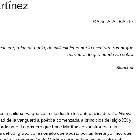
rtínez
GA rc í A A LB A dI z
sastre, ruina de habla, desfallecimiento por la escritura, rumor que
murmura: lo que queda sin sobra
Blanchot
esía chilena, ya que con solo dos textos autopublicados:
La Nueva
ad de la vanguardia poética comenzada a principios del siglo XX y
 adelante. Lo primero que hace Martínez es sustraerse a la
tas del 60, grupo cohesionado que apostó por un fuerte yo lírico que
Además, la generación de Martínez hizo esfuerzos por salvar al