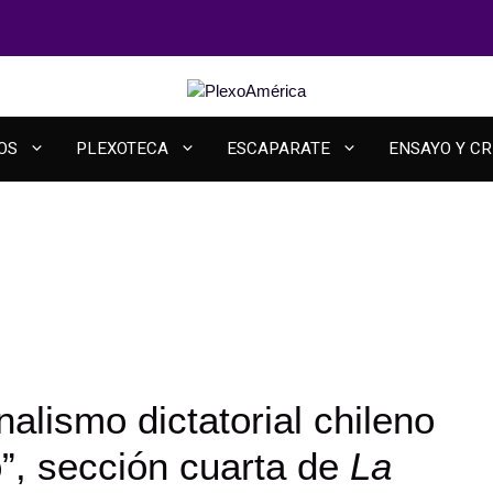
OS
PLEXOTECA
ESCAPARATE
ENSAYO Y CR
alismo dictatorial chileno
o”, sección cuarta de
La