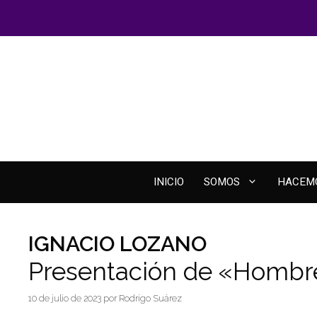
Saltar
al
contenido
INICIO
SOMOS
HACEM
IGNACIO LOZANO
Presentación de «Hombre
10 de julio de 2023
por
Rodrigo Suárez