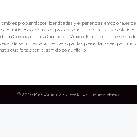
ibro Hombres problemáticos: identidades y experiencias emocionale
s permitió conocer más el proceso que le llevó a realizar esta inves
icada en Coyoacán, en la Ciudad de México. Es un local que se ha di
esar de ser un espacio pequeño par las presentaciones, permite que 
ntros que fortalecen el sentido comunitario.
© 2026 PlexoAmérica
• Creado con
GeneratePress