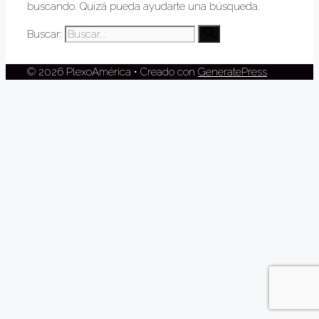
buscando. Quizá pueda ayudarte una búsqueda.
Buscar:
© 2026 PlexoAmérica
• Creado con
GeneratePress