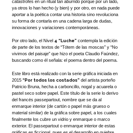
catástrofes en un ritual tan aburrido porque por un lado,
ya otros lo han hecho (y bien) y por otro, en nada puede
aportar a la poética contar una historia sino revoluciona
su forma de contarla en una cadena larga de dudas,
innovaciones y variaciones contemporáneas.
Por otro lado, el Nivel
4 “Luche”
contempla la edición
de parte de los textos de “Tótem de las moscas” y “No
vivimos del paisaje” que hizo el poeta Claudio Faúndez,
buscando como él señala: el poema dentro del poema.
Este libro está realizado con la serie gráfica iniciada en
2015
“Por todos los costados”
del artista porteño
Patricio Bruna, hecha a carboncillo, nogal y acuarela o
pastel seco sobre papel. Este título de la serie lo derivo
del francés passepartout, nombre que se da al
enmarque interior (de cartón o papel más grueso o
material similar) de la gráfica sobre papel, a los cuales
finalmente los cubre un vidrio y enmarque o marco
exterior. El passepartout o enmarque interior de estas
gráficas es ficcional, pues es el desarrollo en quiebre