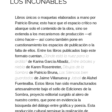
LOS INCUNABLES
Libros únicos o maquetas elaborados a mano por
Patricio Bruna; esto hace que el espacio crítico no
abarque solo el contenido de la obra, sino se
extienda a los mecanismos de producción —el
cómo hacer— así como también pone en
cuestionamiento los espacios de publicación o la
falta de ellos. Entre los libros publicados bajo este
formato cuentan
¿Dónde está la nuez para la
ardilla?
de Karina García Albadiz,
Entre árboles y
niebla
de Karen Rosentreter,
Dibujos de la
Sombra
de Patricio Bruna,
Los Silencios bien
guardados
de Jaime Villanueva y
Jabalí
de Aluhel
Fuentealba. Estos libros han sido manufacturados
artesanalmente bajo el sello de Ediciones de la
Sombra, proyecto editorial surgido al alero de
nuestro centro, que pone en evidencia la
búsqueda del diálogo entre gráfica y poesía. Esta
producción cultural persigue la realización de