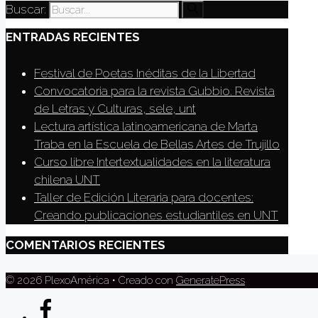
Buscar:
ENTRADAS RECIENTES
Festival de Poetas Inéditas de la Libertad
Convocatoria para la revista Gubbio. Revista
de Letras y Culturas, sele, unt
Lectura artística latinoamericana de Marta
Traba en la Escuela de Bellas Artes de Trujillo
Curso libre Intertextualidades en la literatura
chilena UNT
Taller de Edición Literaria para docentes:
Creando publicaciones estudiantiles en UNT
COMENTARIOS RECIENTES
© 2026 PlexoAmérica
• Creado con
GeneratePress