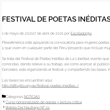
FESTIVAL DE POETAS INÉDITAS
1 de mayo de 2021
17 de abril de 2021
por
Escribidor@s
PlexoAmérica está apoyando la convocatoria para mujeres poetas
y que viven en cualquier parte del Perú (proyecto que incluye muje
Se trata del Festival de Poetas Inéditas de La Libertad, evento qu
conocidas, dando relieve a su trabajo, así como acercar al público 
Gonzales, está organizando el festival y compartiendo las bases. I
Las bases las encuentran aquí:
http://aftrujillo.org.pe/festival-poetas-ineditas…/
Categorías
NOTICIAS
Curso personalizado de poesía y lectura crítica
Botella Del Náufrago Nº 01