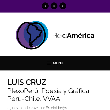
Saltar
al
contenido
MENÚ
LUIS CRUZ
PlexoPerú. Poesía y Gráfica
Perú-Chile. VVAA
23 de abril de 2021
por
Escribidor@s