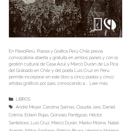
En PlexoPerú. Poesía y Gráfica Perú-Chile previa
convocatoria abierta y gratuita en ambos países y con la
gestión cultural de Casa Azul y Marco Durán de La Picá
del Grabado en Chile y del poeta Luis Cruz en Perú
permite incorporar en este libro a cinco poetas y cinco
artistas gráficos por país, convocando a …
Leer más
Categorías
LIBROS
Etiquetas
André Meyer
,
Carolina Salinas
,
Claudia Jara
,
Daniel
Cotrina
,
Edwin Rojas
,
Gonzalo Pantigoso
,
Héctor
Santelices
,
Luis Cruz
,
Marco Durán
,
Marko Molina
,
Natalí
Aranda
,
Nilton Santiago
,
Patricio Bruna
,
Verónica Noriega
,