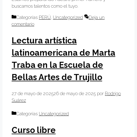
buscamos talentos como el tuyo.
Categorías
PERÚ
,
Uncategorized
Deja un
comentario
Lectura artística
latinoamericana de Marta
Traba en la Escuela de
Bellas Artes de Trujillo
27 de mayo de 2025
26 de mayo de 2025
por
Rodrigo
Suárez
Categorías
Uncategorized
Curso libre