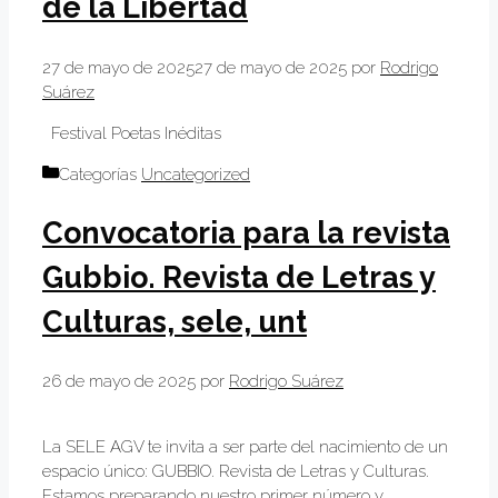
de la Libertad
27 de mayo de 2025
27 de mayo de 2025
por
Rodrigo
Suárez
Festival Poetas Inéditas
Categorías
Uncategorized
Convocatoria para la revista
Gubbio. Revista de Letras y
Culturas, sele, unt
26 de mayo de 2025
por
Rodrigo Suárez
La SELE AGV te invita a ser parte del nacimiento de un
espacio único: GUBBIO. Revista de Letras y Culturas.
Estamos preparando nuestro primer número y