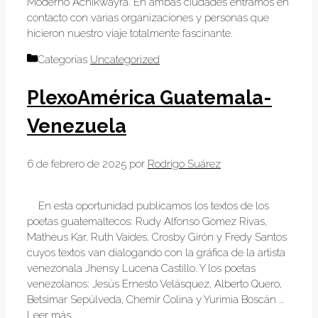
Moderno Achikwayra. En ambas ciudades entramos en
contacto con varias organizaciones y personas que
hicieron nuestro viaje totalmente fascinante.
Categorías
Uncategorized
PlexoAmérica Guatemala-
Venezuela
6 de febrero de 2025
por
Rodrigo Suárez
En esta oportunidad publicamos los textos de los
poetas guatemaltecos: Rudy Alfonso Gomez Rivas,
Matheus Kar, Ruth Vaides, Crosby Girón y Fredy Santos
cuyos textos van dialogando con la gráfica de la artista
venezonala Jhensy Lucena Castillo. Y los poetas
venezolanos: Jesús Ernesto Velásquez, Alberto Quero,
Betsimar Sepúlveda, Chemir Colina y Yurimia Boscán …
Leer más