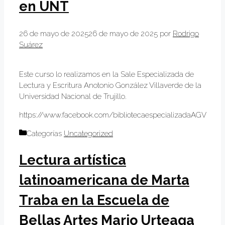
en UNT
26 de mayo de 2025
26 de mayo de 2025
por
Rodrigo
Suárez
Este curso lo realizamos en la Sale Especializada de
Lectura y Escritura Anotonio González Villaverde de la
Universidad Nacional de Trujillo.
https://www.facebook.com/bibliotecaespecializadaAGV
Categorías
Uncategorized
Lectura artística
latinoamericana de Marta
Traba en la Escuela de
Bellas Artes Mario Urteaga