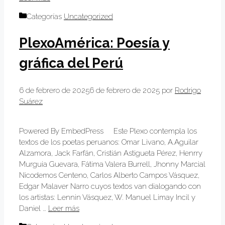
Categorías
Uncategorized
PlexoAmérica: Poesía y
gráfica del Perú
6 de febrero de 2025
6 de febrero de 2025
por
Rodrigo
Suárez
Powered By EmbedPress Este Plexo contempla los
textos de los poetas peruanos: Omar Livano, A.Aguilar
Alzamora, Jack Farfán, Cristián Astigueta Pérez, Henrry
Murguia Guevara, Fátima Valera Burrell, Jhonny Marcial
Nicodemos Centeno, Carlos Alberto Campos Vásquez,
Edgar Malaver Narro cuyos textos van dialogando con
los artistas: Lennin Vásquez, W. Manuel Limay Incil y
Daniel …
Leer más