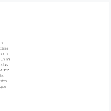
ro.
bolsas
cerró
 En mi
estas
os son
del
estos
 que