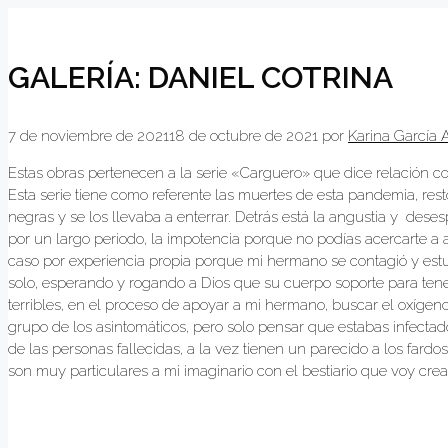
GALERÍA: DANIEL COTRINA
7 de noviembre de 2021
18 de octubre de 2021
por
Karina García 
Estas obras pertenecen a la serie «Carguero» que dice relación co
Esta serie tiene como referente las muertes de esta pandemia, rest
negras y se los llevaba a enterrar. Detrás está la angustia y dese
por un largo periodo, la impotencia porque no podías acercarte a
caso por experiencia propia porque mi hermano se contagió y estuv
solo, esperando y rogando a Dios que su cuerpo soporte para te
terribles, en el proceso de apoyar a mi hermano, buscar el oxígen
grupo de los asintomáticos, pero solo pensar que estabas infectado 
de las personas fallecidas, a la vez tienen un parecido a los fard
son muy particulares a mi imaginario con el bestiario que voy c