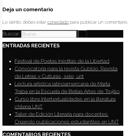
Deja un comentario
Lo siento, debes estar
conectado
para publicar un comentario.
Buscar:
ENTRADAS RECIENTES
Festival de Poetas Inéditas de la Libertad
Convocatoria para la revista Gubbio. Revista
de Letras y Culturas, sele, unt
Lectura artística latinoamericana de Marta
Traba en la Escuela de Bellas Artes de Trujillo
Curso libre Intertextualidades en la literatura
chilena UNT
Taller de Edición Literaria para docentes:
Creando publicaciones estudiantiles en UNT
COMENTARIOS RECIENTES