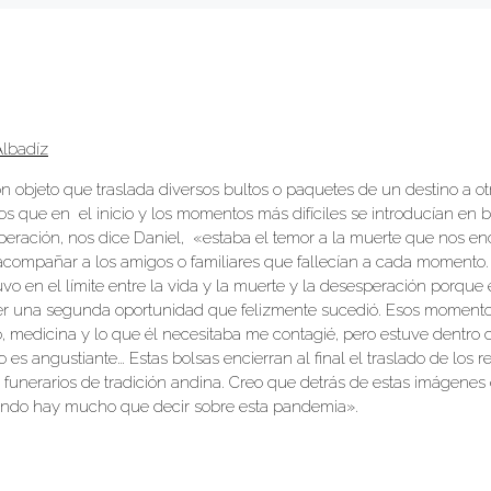
Albadíz
n objeto que traslada diversos bultos o paquetes de un destino a ot
os que en el inicio y los momentos más difíciles se introducían en 
speración, nos dice Daniel, «estaba el temor a la muerte que nos en
 acompañar a los amigos o familiares que fallecían a cada momento.
o en el límite entre la vida y la muerte y la desesperación porque 
ner una segunda oportunidad que felizmente sucedió. Esos moment
o, medicina y lo que él necesitaba me contagié, pero estuve dentro 
es angustiante… Estas bolsas encierran al final el traslado de los r
os funerarios de tradición andina. Creo que detrás de estas imágenes
reando hay mucho que decir sobre esta pandemia».