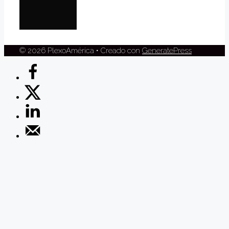
© 2026 PlexoAmérica
• Creado con
GeneratePress