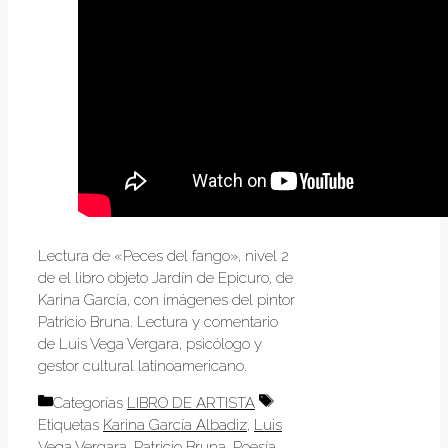
Lectura de «Peces del fango», nivel 2
de el libro objeto Jardín de Epicuro, de
Karina García, con imágenes del pintor
Patricio Bruna. Lectura y comentario
de Luis Vega Vergara, psicólogo y
gestor cultural latinoamericano.
Categorías
LIBRO DE ARTISTA
Etiquetas
Karina García Albadiz
,
Luis
Vega Vergara
,
Patricio Bruna
,
Poesía