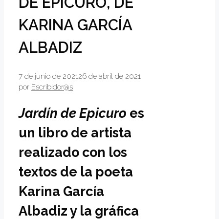
DE EPICURO, DE
KARINA GARCÍA
ALBADIZ
7 de junio de 2021
26 de abril de 2021
por
Escribidor@s
Jardín de Epicuro
es
un libro de artista
realizado con los
textos de la poeta
Karina García
Albadiz y la gráfica