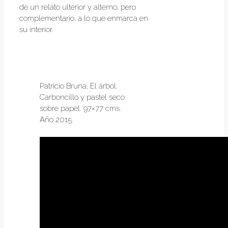
de un relato ulterior y alterno, pero
complementario, a lo que enmarca en
su interior.
Patricio Bruna, El árbol.
Carboncillo y pastel seco
sobre papel. 97×77 cms.
Año 2015.