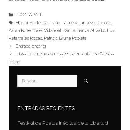
Categorías
ESCAPARATE
Etiquetas
Héctor Santelices Peña
,
Jaime Villanueva Donoso
,
Karen Rosentreter Villarroel
,
Karina García Albadiz
,
Luis
Retamales Rozas
,
Patricio Bruna Poblete
Entrada anterior
Libro: La lengua es un ojo que en-calla, de Patricio
Bruna
Buscar:
ENTRADAS RECIENTES
Festival de Poetas Inéditas de la Libertad