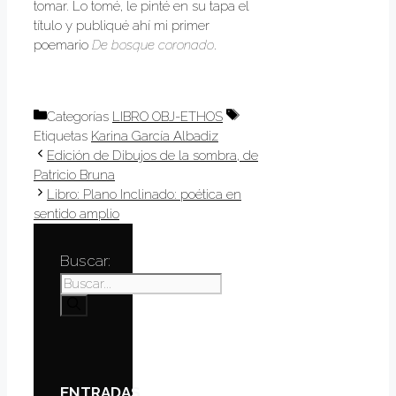
tomar. Lo tomé, le pinté en su tapa el
título y publiqué ahí mi primer
poemario
De bosque coronado
.
Categorías
LIBRO OBJ-ETHOS
Etiquetas
Karina García Albadiz
Edición de Dibujos de la sombra, de
Patricio Bruna
Libro: Plano Inclinado: poética en
sentido amplio
Buscar:
ENTRADAS