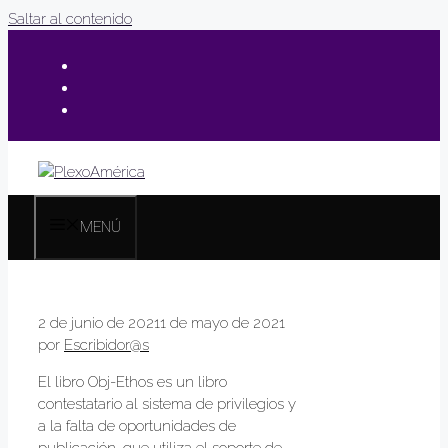
Saltar al contenido
MENÚ
2 de junio de 2021
1 de mayo de 2021
por
Escribidor@s
El libro Obj-Ethos es un libro
contestatario al sistema de privilegios y
a la falta de oportunidades de