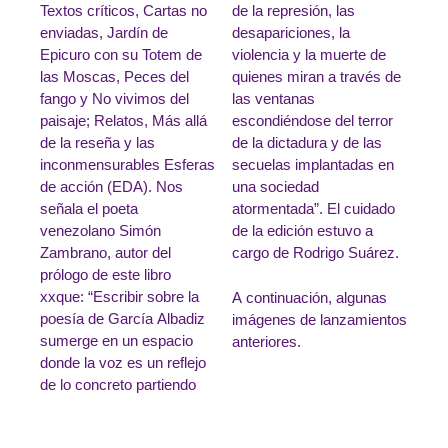
Textos críticos, Cartas no
de la represión, las
enviadas, Jardín de
desapariciones, la
Epicuro con su Totem de
violencia y la muerte de
las Moscas, Peces del
quienes miran a través de
fango y No vivimos del
las ventanas
paisaje; Relatos, Más allá
escondiéndose del terror
de la reseña y las
de la dictadura y de las
inconmensurables Esferas
secuelas implantadas en
de acción (EDA). Nos
una sociedad
señala el poeta
atormentada”. El cuidado
venezolano Simón
de la edición estuvo a
Zambrano, autor del
cargo de Rodrigo Suárez.
prólogo de este libro
xxque: “Escribir sobre la
A continuación, algunas
poesía de García Albadiz
imágenes de lanzamientos
sumerge en un espacio
anteriores.
donde la voz es un reflejo
de lo concreto partiendo