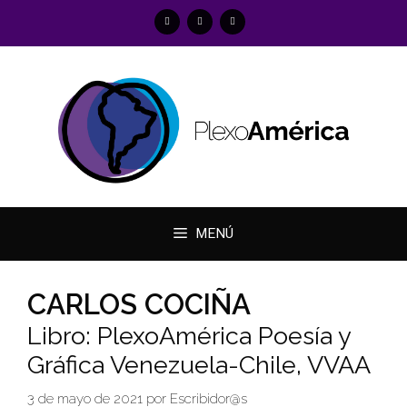
Saltar
al
contenido
MENÚ
CARLOS COCIÑA
Libro: PlexoAmérica Poesía y
Gráfica Venezuela-Chile, VVAA
3 de mayo de 2021
por
Escribidor@s