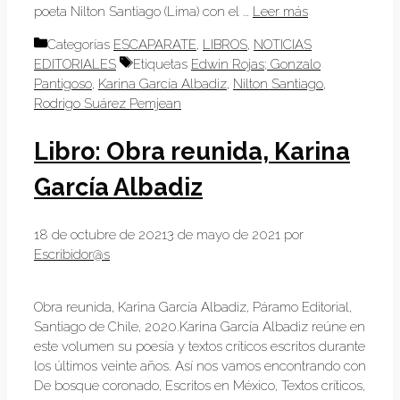
poeta Nilton Santiago (Lima) con el …
Leer más
Categorías
ESCAPARATE
,
LIBROS
,
NOTICIAS
EDITORIALES
Etiquetas
Edwin Rojas; Gonzalo
Pantigoso
,
Karina García Albadiz
,
Nilton Santiago
,
Rodrigo Suárez Pemjean
Libro: Obra reunida, Karina
García Albadiz
18 de octubre de 2021
3 de mayo de 2021
por
Escribidor@s
Obra reunida, Karina García Albadiz, Páramo Editorial,
Santiago de Chile, 2020.Karina García Albadiz reúne en
este volumen su poesía y textos críticos escritos durante
los últimos veinte años. Así nos vamos encontrando con
De bosque coronado, Escritos en México, Textos críticos,