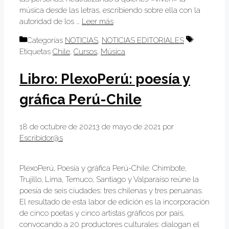
música desde las letras, escribiendo sobre ella con la
autoridad de los …
Leer más
Categorías
NOTICIAS
,
NOTICIAS EDITORIALES
Etiquetas
Chile
,
Cursos
,
Música
Libro: PlexoPerú: poesía y
gráfica Perú-Chile
18 de octubre de 2021
3 de mayo de 2021
por
Escribidor@s
PlexoPerú, Poesía y gráfica Perú-Chile: Chimbote,
Trujillo, Lima, Temuco, Santiago y Valparaíso reúne la
poesía de seis ciudades: tres chilenas y tres peruanas.
El resultado de esta labor de edición es la incorporación
de cinco poetas y cinco artistas gráficos por país,
convocando a 20 productores culturales: dialogan el