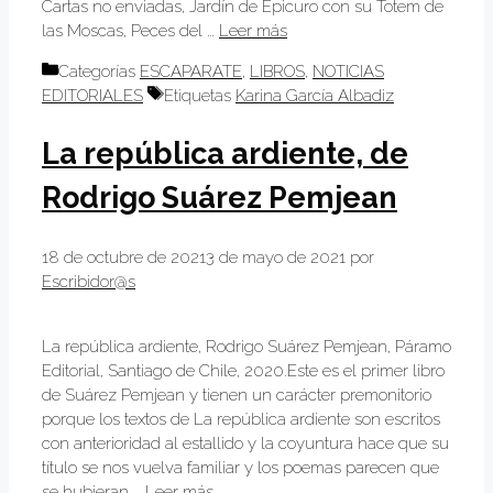
Cartas no enviadas, Jardín de Epicuro con su Totem de
las Moscas, Peces del …
Leer más
Categorías
ESCAPARATE
,
LIBROS
,
NOTICIAS
EDITORIALES
Etiquetas
Karina García Albadiz
La república ardiente, de
Rodrigo Suárez Pemjean
18 de octubre de 2021
3 de mayo de 2021
por
Escribidor@s
La república ardiente, Rodrigo Suárez Pemjean, Páramo
Editorial, Santiago de Chile, 2020.Este es el primer libro
de Suárez Pemjean y tienen un carácter premonitorio
porque los textos de La república ardiente son escritos
con anterioridad al estallido y la coyuntura hace que su
título se nos vuelva familiar y los poemas parecen que
se hubieran …
Leer más