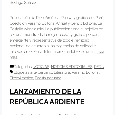
Rodrigo Suárez
Publicación de PlexoAmérica: Poesía y gráfica del Perú
Coedición Páramo Editorial (Chile) y Centro Editorial La
Castalia (Venezuela) La publicación tiene el objetivo de
ser una muestra de la mejor poesía y gráfica peruana
emergente y representativa de todo el territorio
nacional, de acuerdo a las exigencias de calidad e
innovación estética. Intentaremos establecer una …
Leer
más
Categorías
NOTICIAS
,
NOTICIAS EDITORIALES
,
PERÚ
Etiquetas
arte peruano
,
Literatura
,
Páramo Editorial
,
PlexoAmérica
,
Poesía peruana
LANZAMIENTO DE LA
REPÚBLICA ARDIENTE