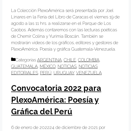
La Colección PlexoAmérica será presentada por Joel
Linares en la Feria del Libro de Caracas el viernes 19 de
agosto a las 11 hrs. a realizarse en el Parque de Los
Caobos. Además contaremos con las lecturas poéticas
de Chemir Colina y Yurimia Boscán. También se
mostrarán videos de los gráficos, editores y gestores de
PlexoAmérica. Poesía y gráfica Guatemala-Venezuela.
Categorías
ARGENTINA
,
CHILE
,
COLOMBIA
,
GUATEMALA
,
MÉXICO
,
NOTICIAS
,
NOTICIAS
EDITORIALES
,
PERÚ
,
URUGUAY
,
VENEZUELA
Convocatoria 2022 para
PlexoAmérica: Poesía y
Gráfica del Perú
6 de enero de 2022
24 de diciembre de 2021
por