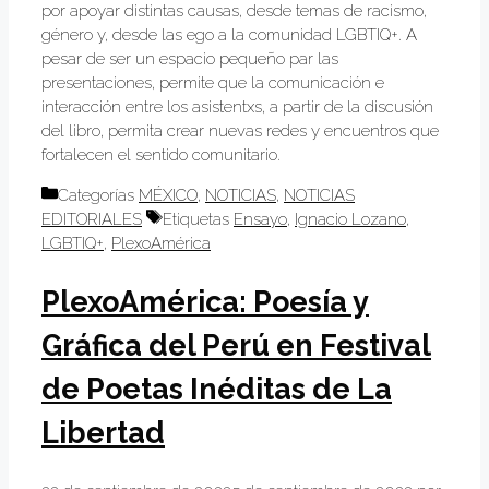
por apoyar distintas causas, desde temas de racismo,
género y, desde las ego a la comunidad LGBTIQ+. A
pesar de ser un espacio pequeño par las
presentaciones, permite que la comunicación e
interacción entre los asistentxs, a partir de la discusión
del libro, permita crear nuevas redes y encuentros que
fortalecen el sentido comunitario.
Categorías
MÉXICO
,
NOTICIAS
,
NOTICIAS
EDITORIALES
Etiquetas
Ensayo
,
Ignacio Lozano
,
LGBTIQ+
,
PlexoAmérica
PlexoAmérica: Poesía y
Gráfica del Perú en Festival
de Poetas Inéditas de La
Libertad