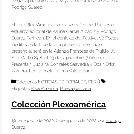
22 de septiembre de 2022
5 de septiembre de 2022
por
Rodrigo Suárez
El libro PlexoAmérica Poesía y Gráfica del Perú es el
esfuerzo editorial de Karina García Albadiz y Rodrigo
Suárez Pemjean. En el contexto del Festival de Poetas
Inéditas de la Libertad, la primera presentación
presencial será en la Alianza Francesa de Trujillo, Jr.
San Martín 858, el 23 de septiembre, 7:00 p.m.
Presentan Luciana Gonzáles Saavedra y Doan Ortiz
Zamora. Lee la poeta Fátima Valera Burrell.
Categorías
NOTICIAS EDITORIALES
,
PERÚ
Etiquetas
PlexoAmérica
,
Poesía peruana
Colección Plexoamérica
19 de agosto de 2022
16 de agosto de 2022
por
Rodrigo
Suárez