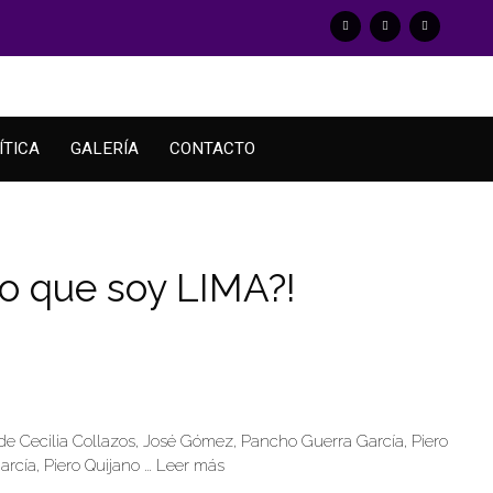
ÍTICA
GALERÍA
CONTACTO
to que soy LIMA?!
 de Cecilia Collazos, José Gómez, Pancho Guerra García, Piero
rcía, Piero Quijano …
Leer más