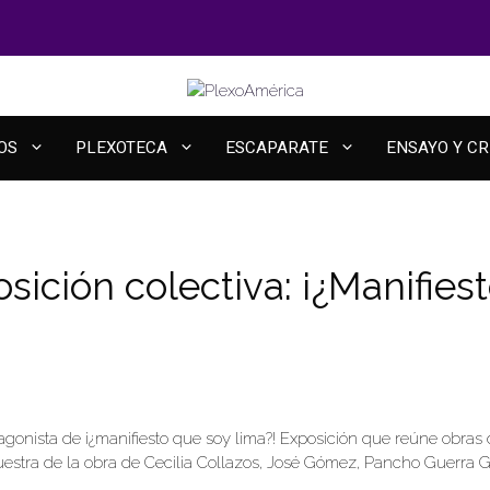
OS
PLEXOTECA
ESCAPARATE
ENSAYO Y CR
ición colectiva: ¡¿Manifies
tagonista de ¡¿manifiesto que soy lima?! Exposición que reúne obras
estra de la obra de Cecilia Collazos, José Gómez, Pancho Guerra Ga