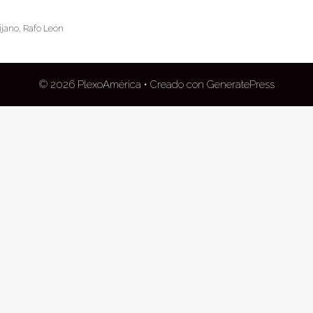
ijano
,
Rafo León
© 2026 PlexoAmérica
• Creado con
GeneratePress