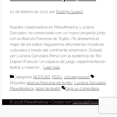
10 de febrero de 2022
por
Rodrigo Suárez
Nuestra colaboradora en PlexoAmérica, Luciana
Gonzales, ha comenzado con un nuevo proyecto junto
con la Alianza Francesa de Trujillo. ¡Te deseamos el
mejor de los éxitos! Seguiremos difundiendo iniciativas
culturales a través del continente americano. Dictado
por Luciana Gonzales (Perú) con la asistencia de Téo
Dejean (Francia). Un espacio de juego, experimentación
teatral y creación …
Leer más
Categorías
NOTICIAS
,
PERÚ
,
Uncategorized
Etiquetas
alianza francesa de trujillo
,
Luciana Gonzales
,
PlexoAmérica
,
taller de teatro
Deja un comentario
© 2026 PlexoAmérica
• Creado con
GeneratePress