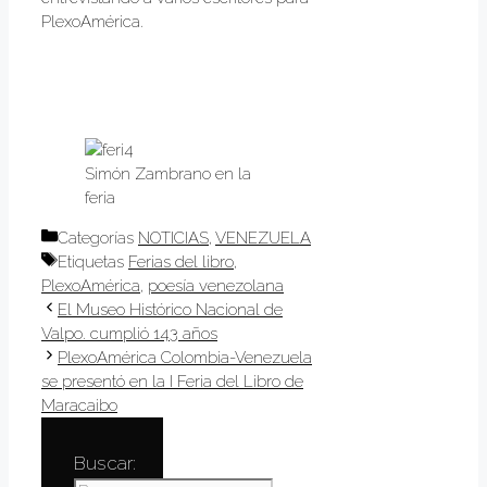
PlexoAmérica.
Simón Zambrano en la
feria
Categorías
NOTICIAS
,
VENEZUELA
Etiquetas
Ferias del libro
,
PlexoAmérica
,
poesía venezolana
El Museo Histórico Nacional de
Valpo. cumplió 143 años
PlexoAmérica Colombia-Venezuela
se presentó en la I Feria del Libro de
Maracaibo
Buscar: