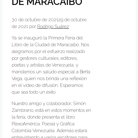
DE MARACAIBO
30 de octubre de 2021
29 de octubre
de 2021
por
Rodrigo Suárez
Ya se inaugurò la Primera Feria del
Libro de la Ciudad de Maracaibo. Nos
alegramos por el esfuerzo realizado
por gestores culturales, editores,
poetas y artistas de Venezuela, y
mandamos un saludo especial a Berta
Vega, quien nos brinda una reflexiòn
en el video de difusiòn. Esperamos
que sea todo un èxito.
Nuestro amigo y colaborador, Simón
Zambrano, està en estos momentos en
la feria, donde presenta el libro
PlexoAmérica: Poesía y Gráfica
Colombia-Venezuela. Además estarà
entrevistando a varios escritores para