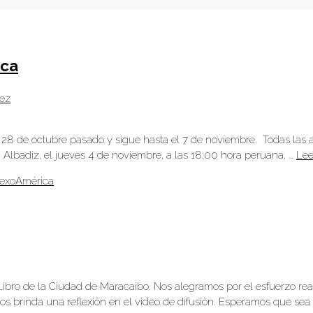
rca
rez
l 28 de octubre pasado y sigue hasta el 7 de noviembre. Todas las a
Albadiz, el jueves 4 de noviembre, a las 18:00 hora peruana, …
Lee
lexoAmérica
ibro de la Ciudad de Maracaibo. Nos alegramos por el esfuerzo realiz
 brinda una reflexiòn en el video de difusiòn. Esperamos que sea 