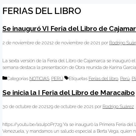
FERIAS DEL LIBRO
Se inauguró VI Feria del Libro de Cajama
2 de noviembre de 2021
2 de noviembre de 2021
por
Rodrigo Suá
La sexta versión de la Feria del Libro de Cajamarca se inauguró e
semana destaca la presentación de Obra reunida de Karina García 
Categorías
NOTICIAS
,
PERÚ
Etiquetas
Ferias del libro
,
Perú
,
P
Se inicia la I Feria del Libro de Maracaibo
30 de octubre de 2021
29 de octubre de 2021
por
Rodrigo Suárez
https://youtu.be/a1uIp0Pr7zg Ya se inaugurò la Primera Feria del L
Venezuela, y mandamos un saludo especial a Berta Vega, quien nos