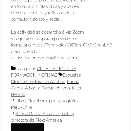
en torno a distintas obras y autores,
desde el análisis y reflexión de su
contexto histórico y social.
La actividad se desarrollará vía Zoom
y requiere inscripción previa en el
formulario:
https://forms.gle/CkEfah7QWVCtw4Lh8
o escribiendo
a:
inscripciones.mhnv@gmail.com
Categorías
CLUB DE LECTURA
,
FORMACIÓN
,
NOTICIAS
Etiquetas
Club de Lectura de Adultos
,
Karina
García Albadiz
,
Poesía chilena
,
taller
literario
Libro: PlexoPerú: poesía y gráfica
Perú-Chile
Karina García Albadiz: poeta y
directora de PlexoAmérica