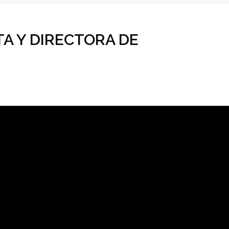
TA Y DIRECTORA DE