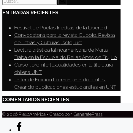
ENTRADAS RECIENTES
Festival de Poetas Inéditas de la Libertad
Convocatoria para la revista Gubbio. Revista
de Letras y Culturas, sele, unt
Lectura artística latinoamericana de Marta
Traba en la Escuela de Bellas Artes de Trujillo
Curso libre Intertextualidades en la literatura
chilena UNT
Taller de Edición Literaria para docentes:
Creando publicaciones estudiantiles en UNT
COMENTARIOS RECIENTES
© 2026 PlexoAmérica
• Creado con
GeneratePress