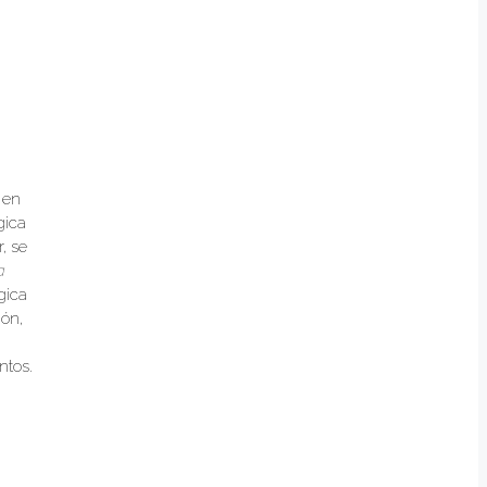
 en
gica
, se
a
gica
ión,
ntos.