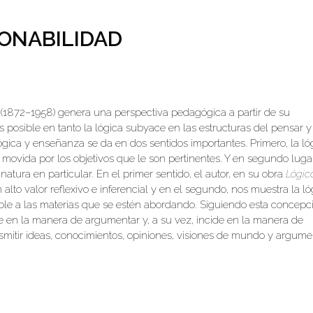
ZONABILIDAD
a (1872–1958) genera una perspectiva pedagógica a partir de su
 es posible en tanto la lógica subyace en las estructuras del pensar y
lógica y enseñanza se da en dos sentidos importantes. Primero, la ló
ovida por los objetivos que le son pertinentes. Y en segundo lugar
atura en particular. En el primer sentido, el autor, en su obra
Lógic
lto valor reflexivo e inferencial y en el segundo, nos muestra la ló
le a las materias que se estén abordando. Siguiendo esta concepc
 en la manera de argumentar y, a su vez, incide en la manera de
smitir ideas, conocimientos, opiniones, visiones de mundo y argume