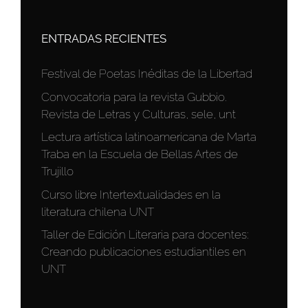
ENTRADAS RECIENTES
Festival de Poetas Inéditas de la Libertad
Convocatoria para la revista Gubbio.
Revista de Letras y Culturas, sele, unt
Lectura artística latinoamericana de Marta
Traba en la Escuela de Bellas Artes de
Trujillo
Curso libre Intertextualidades en la
literatura chilena UNT
Taller de Edición Literaria para docentes:
Creando publicaciones estudiantiles en
UNT