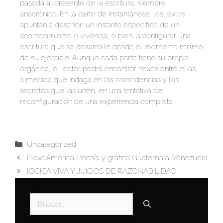
pasada al presente de la escritura, siempre
anacrónico. En la parte de Instantáneas, los textos
apuntan a describir un instante específico de un
acontecimiento o vivencia, o bien, a configurar una
escritura que se desarrolle desde el momento mismo
de su ejercicio. Aunque cada parte tiene su propia
orgánica, el lector podrá encontrar nexos entre ellas,
a medida que indaga en las coincidencias y los
secretos que las unen, en una tentativa de
reconfiguración de una experiencia completa.
Uncategorized
PlexoAmérica. Poesía y gráfica Guatemala-Venezuela
lÓGICA VIVA Y JUICIOS DE RAZONABILIDAD