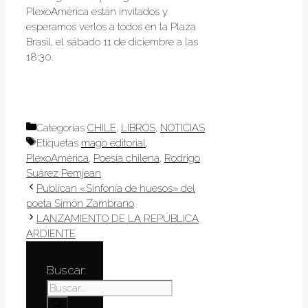
PlexoAmérica están invitados y
esperamos verlos a todos en la Plaza
Brasil, el sábado 11 de diciembre a las
18:30.
Categorías
CHILE
,
LIBROS
,
NOTICIAS
Etiquetas
mago editorial
,
PlexoAmérica
,
Poesía chilena
,
Rodrigo
Suárez Pemjean
Publican «Sinfonía de huesos» del
poeta Simón Zambrano
LANZAMIENTO DE LA REPÚBLICA
ARDIENTE
Buscar: