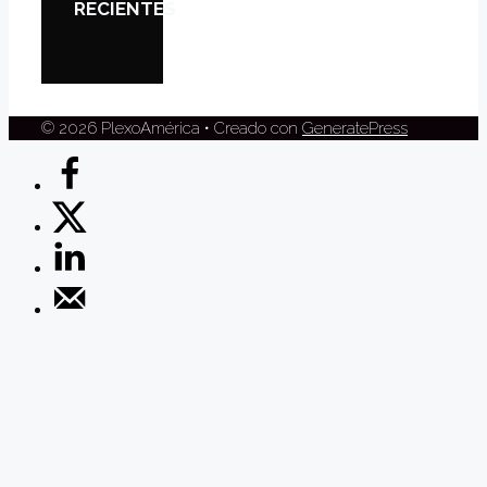
RECIENTES
© 2026 PlexoAmérica
• Creado con
GeneratePress