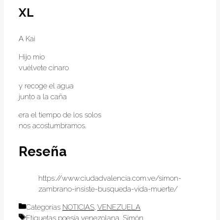
XL
A Kai
Hijo mío
vuélvete cínaro
y recoge el agua
junto a la caña
era el tiempo de los solos
nos acostumbramos.
Reseña
https://www.ciudadvalencia.com.ve/simon-
zambrano-insiste-busqueda-vida-muerte/
Categorías
NOTICIAS
,
VENEZUELA
Etiquetas
poesía venezolana
,
Simón