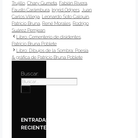
Trujillo
,
Chary Gumeta
,
Fabián Rivera
,
Fausto Carámbura
,
Ingrid Odgers
,
Juan
Carlos Villega
,
Leonardo Soto Calquín
,
Patricio Bruna
,
René Morales
,
Rodrigo
Suárez Pemjean
Libro: Cementerio de disidentes,
Patricio Bruna Poblete
Libro: Dibujos de la Sombra: Poesía
& gráfica de Patricio Bruna Poblete
Buscar:
ENTRADAS
RECIENTES