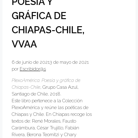
POESÍA Y
GRÁFICA DE
CHIAPAS-CHILE,
VVAA
6 de junio de 2021
3 de mayo de 2021
por
Escribidor@s
PlexoAmérica. Poesía y gráfica de
Chiapas-Chile
, Grupo Casa Azul,
Santiago de Chile, 2018.
Este libro pertenece a la Colección
PlexoAmérica y reúne las poéticas de
Chiapas y Chile. En Chiapas recoge los
textos de: René Morales, Fausto
Carámbura, César Trujillo, Fabián
Rivera, Berona Teomitzi y Chary