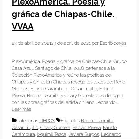
PlexoAmérica. Poesía y
gráfica de Chiapas-Chile.
VVAA
23 de abril de 2021
23 de abril de 2021
por
Escribidor@s
PlexoAmérica. Poesía y gráfica de Chiapas-Chile, Grupo
Casa Azul, Santiago de Chile, 2018 pertenece a la
Colección PlexoAmérica y reúne las poéticas de
Chiapas y Chile. En Chiapas recoge los textos de: René
Morales, Fausto Carámbura, César Trujillo, Fabián
Rivera, Berona Teomitzi y Chary Gumeta que dialogan
con las obras gráficas del artista chileno Leonardo …
Leer más
Categorías
LIBROS
Etiquetas
Berona Teomitzi
,
César Trujillo
,
Chary Gumeta
,
Fabián Rivera
,
Fausto
Carámbura
,
Ixquimil Tezca
,
Javiera Burgos
,
Leonardo