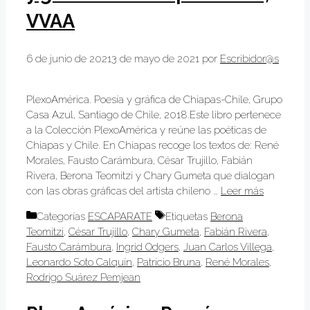
VVAA
6 de junio de 2021
3 de mayo de 2021
por
Escribidor@s
PlexoAmérica. Poesía y gráfica de Chiapas-Chile, Grupo
Casa Azul, Santiago de Chile, 2018.Este libro pertenece
a la Colección PlexoAmérica y reúne las poéticas de
Chiapas y Chile. En Chiapas recoge los textos de: René
Morales, Fausto Carámbura, César Trujillo, Fabián
Rivera, Berona Teomitzi y Chary Gumeta que dialogan
con las obras gráficas del artista chileno …
Leer más
Categorías
ESCAPARATE
Etiquetas
Berona
Teomitzi
,
César Trujillo
,
Chary Gumeta
,
Fabián Rivera
,
Fausto Carámbura
,
Ingrid Odgers
,
Juan Carlos Villega
,
Leonardo Soto Calquín
,
Patricio Bruna
,
René Morales
,
Rodrigo Suárez Pemjean