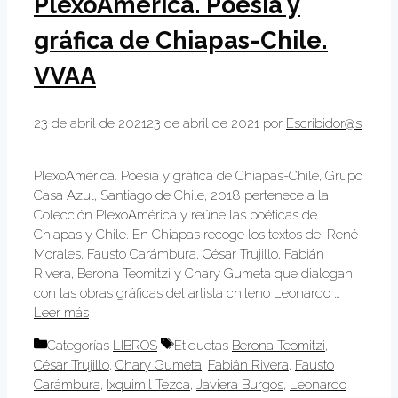
PlexoAmérica. Poesía y
gráfica de Chiapas-Chile.
VVAA
23 de abril de 2021
23 de abril de 2021
por
Escribidor@s
PlexoAmérica. Poesía y gráfica de Chiapas-Chile, Grupo
Casa Azul, Santiago de Chile, 2018 pertenece a la
Colección PlexoAmérica y reúne las poéticas de
Chiapas y Chile. En Chiapas recoge los textos de: René
Morales, Fausto Carámbura, César Trujillo, Fabián
Rivera, Berona Teomitzi y Chary Gumeta que dialogan
con las obras gráficas del artista chileno Leonardo …
Leer más
Categorías
LIBROS
Etiquetas
Berona Teomitzi
,
César Trujillo
,
Chary Gumeta
,
Fabián Rivera
,
Fausto
Carámbura
,
Ixquimil Tezca
,
Javiera Burgos
,
Leonardo