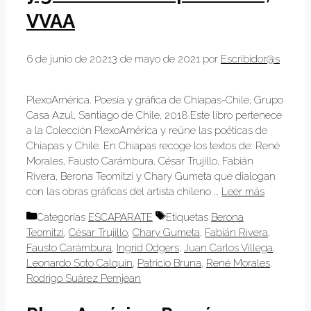
VVAA
6 de junio de 2021
3 de mayo de 2021
por
Escribidor@s
PlexoAmérica. Poesía y gráfica de Chiapas-Chile, Grupo
Casa Azul, Santiago de Chile, 2018.Este libro pertenece
a la Colección PlexoAmérica y reúne las poéticas de
Chiapas y Chile. En Chiapas recoge los textos de: René
Morales, Fausto Carámbura, César Trujillo, Fabián
Rivera, Berona Teomitzi y Chary Gumeta que dialogan
con las obras gráficas del artista chileno …
Leer más
Categorías
ESCAPARATE
Etiquetas
Berona
Teomitzi
,
César Trujillo
,
Chary Gumeta
,
Fabián Rivera
,
Fausto Carámbura
,
Ingrid Odgers
,
Juan Carlos Villega
,
Leonardo Soto Calquín
,
Patricio Bruna
,
René Morales
,
Rodrigo Suárez Pemjean