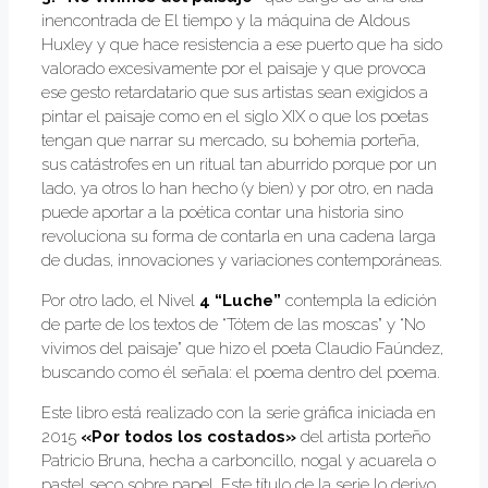
inencontrada de El tiempo y la máquina de Aldous
Huxley y que hace resistencia a ese puerto que ha sido
valorado excesivamente por el paisaje y que provoca
ese gesto retardatario que sus artistas sean exigidos a
pintar el paisaje como en el siglo XIX o que los poetas
tengan que narrar su mercado, su bohemia porteña,
sus catástrofes en un ritual tan aburrido porque por un
lado, ya otros lo han hecho (y bien) y por otro, en nada
puede aportar a la poética contar una historia sino
revoluciona su forma de contarla en una cadena larga
de dudas, innovaciones y variaciones contemporáneas.
Por otro lado, el Nivel
4 “Luche”
contempla la edición
de parte de los textos de “Tótem de las moscas” y “No
vivimos del paisaje” que hizo el poeta Claudio Faúndez,
buscando como él señala: el poema dentro del poema.
Este libro está realizado con la serie gráfica iniciada en
2015
«Por todos los costados»
del artista porteño
Patricio Bruna, hecha a carboncillo, nogal y acuarela o
pastel seco sobre papel. Este título de la serie lo derivo