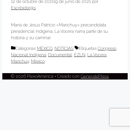
12 de octubre de 2021
19 de junio de 2021
por
Escribidor@s
María de Jesús Patricio «Marichuy» precandidata
presidencial indígena, La Vocera narra parte de su
historia y su caminar.
Categorías
MÉXICO
,
NOTICIAS
Etiquetas
Congreso
Nacional Indígena
,
Documental
,
EZLN
,
La Vocera
,
Marichuy
,
México
© 2026 PlexoAmérica
• Creado con
GeneratePress