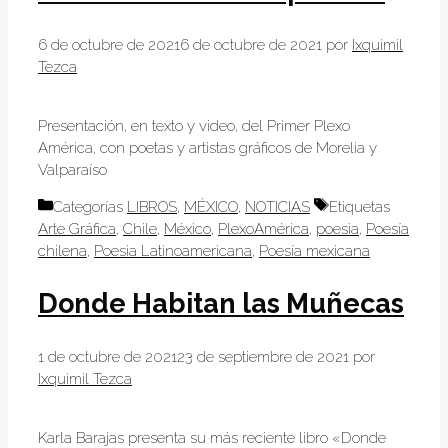
6 de octubre de 2021
6 de octubre de 2021
por
Ixquimil
Tezca
Presentación, en texto y video, del Primer Plexo
América, con poetas y artistas gráficos de Morelia y
Valparaíso
Categorías
LIBROS
,
MÉXICO
,
NOTICIAS
Etiquetas
Arte Gráfica
,
Chile
,
México
,
PlexoAmérica
,
poesìa
,
Poesía
chilena
,
Poesia Latinoamericana
,
Poesía mexicana
Donde Habitan las Muñecas
1 de octubre de 2021
23 de septiembre de 2021
por
Ixquimil Tezca
Karla Barajas presenta su más reciente libro «Donde