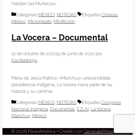
Habitan las Muñecas»
Categorías
MÉXICO
,
NOTICIAS
Etiquetas
Chiapas
,
México
,
Microrrelato
,
Minificción
La Vocera – Documental
12 de octubre de 2021
19 de junio de 2021
por
Escribidor@s
María de Jesús Patricio «Marichuy» precandidata
presidencial indígena, La Vocera narra parte de su
historia y su caminar.
Categorías
MÉXICO
,
NOTICIAS
Etiquetas
Congreso
Nacional Indígena
,
Documental
,
EZLN
,
La Vocera
,
Marichuy
,
México
© 2026 PlexoAmérica
• Creado con
GeneratePress