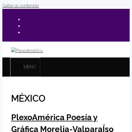
Saltar al contenido
MENÚ
MÉXICO
PlexoAmérica Poesía y
Gráfica Morelia-ValparaÍso