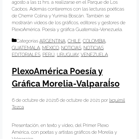
agosto a las 11 hrs. a realizarse en el Parque de Los
Caobos. Además contaremos con las lecturas poéticas
de Chemir Colina y Yurimia Boscán. También se
mostrarán videos de los gráficos, editores y gestores de
PlexoAmérica. Poesía y gráfica Guatemala-Venezuela.
Categorías
ARGENTINA
,
CHILE
,
COLOMBIA
,
GUATEMALA
,
MÉXICO
,
NOTICIAS
,
NOTICIAS
EDITORIALES
,
PERÚ
,
URUGUAY
,
VENEZUELA
PlexoAmérica Poesía y
Gráfica Morelia-ValparaÍso
6 de octubre de 2021
6 de octubre de 2021
por
Ixquimil
Tezca
Presentación, en texto y video, del Primer Plexo
América, con poetas y artistas gráficos de Morelia y