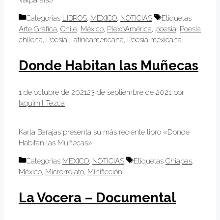
Valparaíso
Categorías
LIBROS
,
MÉXICO
,
NOTICIAS
Etiquetas
Arte Gráfica
,
Chile
,
México
,
PlexoAmérica
,
poesìa
,
Poesía
chilena
,
Poesia Latinoamericana
,
Poesía mexicana
Donde Habitan las Muñecas
1 de octubre de 2021
23 de septiembre de 2021
por
Ixquimil Tezca
Karla Barajas presenta su más reciente libro «Donde
Habitan las Muñecas»
Categorías
MÉXICO
,
NOTICIAS
Etiquetas
Chiapas
,
México
,
Microrrelato
,
Minificción
La Vocera – Documental