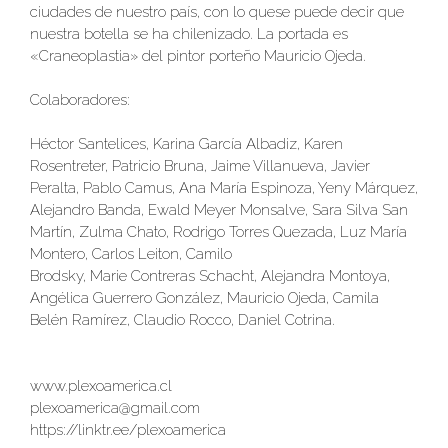
ciudades de nuestro país, con lo quese puede decir que
nuestra botella se ha chilenizado. La portada es
«Craneoplastia» del pintor porteño Mauricio Ojeda.
Colaboradores:
Héctor Santelices, Karina García Albadiz, Karen
Rosentreter, Patricio Bruna, Jaime Villanueva, Javier
Peralta, Pablo Camus, Ana María Espinoza, Yeny Márquez,
Alejandro Banda, Ewald Meyer Monsalve, Sara Silva San
Martín, Zulma Chato, Rodrigo Torres Quezada, Luz María
Montero, Carlos Leiton, Camilo
Brodsky, Marie Contreras Schacht, Alejandra Montoya,
Angélica Guerrero González, Mauricio Ojeda, Camila
Belén Ramírez, Claudio Rocco, Daniel Cotrina.
www.plexoamerica.cl
plexoamerica@
gmail.com
https://linktr.ee/plexoamerica