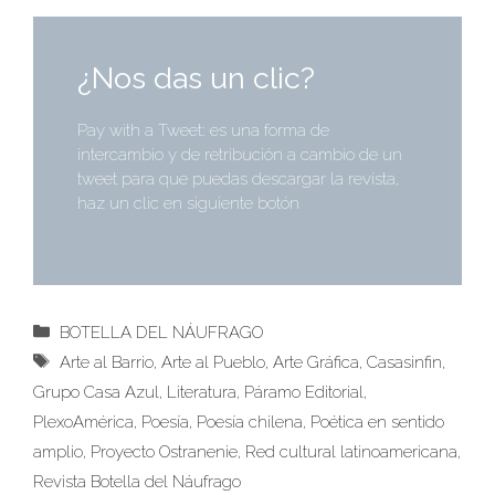
¿Nos das un clic?
Pay with a Tweet: es una forma de
intercambio y de retribución a cambio de un
tweet para que puedas descargar la revista,
haz un clic en siguiente botón
Categorías
BOTELLA DEL NÁUFRAGO
Etiquetas
Arte al Barrio
,
Arte al Pueblo
,
Arte Gráfica
,
Casasinfin
,
Grupo Casa Azul
,
Literatura
,
Páramo Editorial
,
PlexoAmérica
,
Poesía
,
Poesía chilena
,
Poética en sentido
amplio
,
Proyecto Ostranenie
,
Red cultural latinoamericana
,
Revista Botella del Náufrago