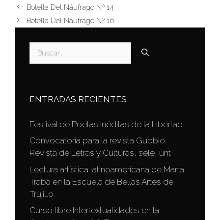
Botella Del Náufrago Nº 14
Botella Del Náufrago Nº 16
Buscar:
ENTRADAS RECIENTES
Festival de Poetas Inéditas de la Libertad
Convocatoria para la revista Gubbio.
Revista de Letras y Culturas, sele, unt
Lectura artística latinoamericana de Marta
Traba en la Escuela de Bellas Artes de
Trujillo
Curso libre Intertextualidades en la