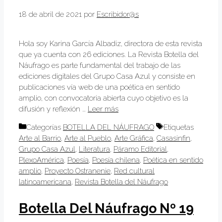
18 de abril de 2021
por
Escribidor@s
Hola soy Karina García Albadiz, directora de esta revista
que ya cuenta con 26 ediciones. La Revista Botella del
Náufrago es parte fundamental del trabajo de las
ediciones digitales del Grupo Casa Azul y consiste en
publicaciones vía web de una poética en sentido
amplio, con convocatoria abierta cuyo objetivo es la
difusión y reflexión …
Leer más
Categorías
BOTELLA DEL NÁUFRAGO
Etiquetas
Arte al Barrio
,
Arte al Pueblo
,
Arte Gráfica
,
Casasinfin
,
Grupo Casa Azul
,
Literatura
,
Páramo Editorial
,
PlexoAmérica
,
Poesía
,
Poesía chilena
,
Poética en sentido
amplio
,
Proyecto Ostranenie
,
Red cultural
latinoamericana
,
Revista Botella del Náufrago
Botella Del Náufrago Nº 19