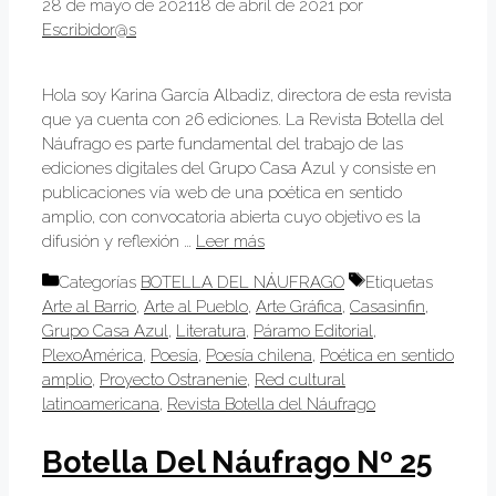
28 de mayo de 2021
18 de abril de 2021
por
Escribidor@s
Hola soy Karina García Albadiz, directora de esta revista
que ya cuenta con 26 ediciones. La Revista Botella del
Náufrago es parte fundamental del trabajo de las
ediciones digitales del Grupo Casa Azul y consiste en
publicaciones vía web de una poética en sentido
amplio, con convocatoria abierta cuyo objetivo es la
difusión y reflexión …
Leer más
Categorías
BOTELLA DEL NÁUFRAGO
Etiquetas
Arte al Barrio
,
Arte al Pueblo
,
Arte Gráfica
,
Casasinfin
,
Grupo Casa Azul
,
Literatura
,
Páramo Editorial
,
PlexoAmérica
,
Poesía
,
Poesía chilena
,
Poética en sentido
amplio
,
Proyecto Ostranenie
,
Red cultural
latinoamericana
,
Revista Botella del Náufrago
Botella Del Náufrago Nº 25