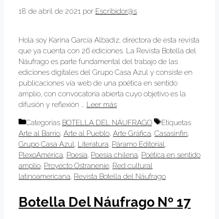
18 de abril de 2021
por
Escribidor@s
Hola soy Karina García Albadiz, directora de esta revista
que ya cuenta con 26 ediciones. La Revista Botella del
Náufrago es parte fundamental del trabajo de las
ediciones digitales del Grupo Casa Azul y consiste en
publicaciones vía web de una poética en sentido
amplio, con convocatoria abierta cuyo objetivo es la
difusión y reflexión …
Leer más
Categorías
BOTELLA DEL NÁUFRAGO
Etiquetas
Arte al Barrio
,
Arte al Pueblo
,
Arte Gráfica
,
Casasinfin
,
Grupo Casa Azul
,
Literatura
,
Páramo Editorial
,
PlexoAmérica
,
Poesía
,
Poesía chilena
,
Poética en sentido
amplio
,
Proyecto Ostranenie
,
Red cultural
latinoamericana
,
Revista Botella del Náufrago
Botella Del Náufrago Nº 17