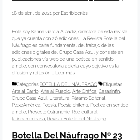
18 de abril de 2021
por
Escribidor@s
Hola soy Karina García Albadiz, directora de esta revista
que ya cuenta con 26 ediciones. La Revista Botella del
Náufrago es parte fundamental del trabajo de las
ediciones digitales del Grupo Casa Azul y consiste en
publicaciones vía web de una poética en sentido
amplio, con convocatoria abierta cuyo objetivo es la
difusión y reflexión …
Leer más
Categorías
BOTELLA DEL NÁUFRAGO
Etiquetas
Arte al Barrio
,
Arte al Pueblo
,
Arte Gráfica
,
Casasinfin
,
Grupo Casa Azul
,
Literatura
,
Páramo Editorial
,
PlexoAmérica
,
Poesía
,
Poesía chilena
,
Poética en sentido
amplio
,
Proyecto Ostranenie
,
Red cultural
latinoamericana
,
Revista Botella del Náufrago
Botella Del Náufrago Nº 23