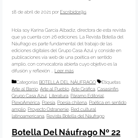
18 de abril de 2021
por
Escribidor@s
Hola soy Karina García Albadiz, directora de esta revista
que ya cuenta con 26 ediciones. La Revista Botella del
Náufrago es parte fundamental del trabajo de las
ediciones digitales del Grupo Casa Azul y consiste en
publicaciones vía web de una poética en sentido
amplio, con convocatoria abierta cuyo objetivo es la
difusión y reflexión …
Leer más
Categorías
BOTELLA DEL NÁUFRAGO
Etiquetas
Arte al Barrio
,
Arte al Pueblo
,
Arte Gráfica
,
Casasinfin
,
Grupo Casa Azul
,
Literatura
,
Páramo Editorial
,
PlexoAmérica
,
Poesía
,
Poesía chilena
,
Poética en sentido
amplio
,
Proyecto Ostranenie
,
Red cultural
latinoamericana
,
Revista Botella del Náufrago
Botella Del Náufrago Nº 22