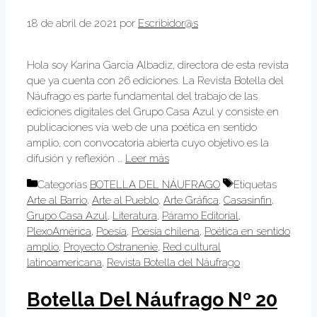
18 de abril de 2021
por
Escribidor@s
Hola soy Karina García Albadiz, directora de esta revista
que ya cuenta con 26 ediciones. La Revista Botella del
Náufrago es parte fundamental del trabajo de las
ediciones digitales del Grupo Casa Azul y consiste en
publicaciones vía web de una poética en sentido
amplio, con convocatoria abierta cuyo objetivo es la
difusión y reflexión …
Leer más
Categorías
BOTELLA DEL NÁUFRAGO
Etiquetas
Arte al Barrio
,
Arte al Pueblo
,
Arte Gráfica
,
Casasinfin
,
Grupo Casa Azul
,
Literatura
,
Páramo Editorial
,
PlexoAmérica
,
Poesía
,
Poesía chilena
,
Poética en sentido
amplio
,
Proyecto Ostranenie
,
Red cultural
latinoamericana
,
Revista Botella del Náufrago
Botella Del Náufrago Nº 20