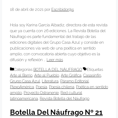
18 de abril de 2021
por
Escribidor@s
Hola soy Karina García Albadiz, directora de esta revista
que ya cuenta con 26 ediciones. La Revista Botella del
Náufrago es parte fundamental del trabajo de las
ediciones digitales del Grupo Casa Azul y consiste en
publicaciones vía web de una poética en sentido
amplio, con convocatoria abierta cuyo objetivo es la
difusión y reflexión …
Leer más
Categorías
BOTELLA DEL NÁUFRAGO
Etiquetas
Arte al Barrio
,
Arte al Pueblo
,
Arte Gráfica
,
Casasinfin
,
Grupo Casa Azul
,
Literatura
,
Páramo Editorial
,
PlexoAmérica
,
Poesía
,
Poesía chilena
,
Poética en sentido
amplio
,
Proyecto Ostranenie
,
Red cultural
latinoamericana
,
Revista Botella del Náufrago
Botella Del Náufrago Nº 21