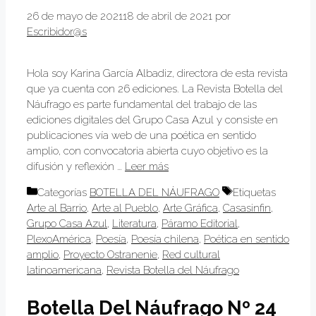
26 de mayo de 2021
18 de abril de 2021
por
Escribidor@s
Hola soy Karina García Albadiz, directora de esta revista
que ya cuenta con 26 ediciones. La Revista Botella del
Náufrago es parte fundamental del trabajo de las
ediciones digitales del Grupo Casa Azul y consiste en
publicaciones vía web de una poética en sentido
amplio, con convocatoria abierta cuyo objetivo es la
difusión y reflexión …
Leer más
Categorías
BOTELLA DEL NÁUFRAGO
Etiquetas
Arte al Barrio
,
Arte al Pueblo
,
Arte Gráfica
,
Casasinfin
,
Grupo Casa Azul
,
Literatura
,
Páramo Editorial
,
PlexoAmérica
,
Poesía
,
Poesía chilena
,
Poética en sentido
amplio
,
Proyecto Ostranenie
,
Red cultural
latinoamericana
,
Revista Botella del Náufrago
Botella Del Náufrago Nº 24