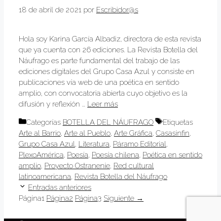
18 de abril de 2021
por
Escribidor@s
Hola soy Karina García Albadiz, directora de esta revista
que ya cuenta con 26 ediciones. La Revista Botella del
Náufrago es parte fundamental del trabajo de las
ediciones digitales del Grupo Casa Azul y consiste en
publicaciones vía web de una poética en sentido
amplio, con convocatoria abierta cuyo objetivo es la
difusión y reflexión …
Leer más
Categorías
BOTELLA DEL NÁUFRAGO
Etiquetas
Arte al Barrio
,
Arte al Pueblo
,
Arte Gráfica
,
Casasinfin
,
Grupo Casa Azul
,
Literatura
,
Páramo Editorial
,
PlexoAmérica
,
Poesía
,
Poesía chilena
,
Poética en sentido
amplio
,
Proyecto Ostranenie
,
Red cultural
latinoamericana
,
Revista Botella del Náufrago
Entradas anteriores
Página
1
Página
2
Página
3
Siguiente
→