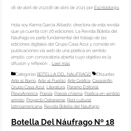
18 de abril de 2021
18 de abril de 2021
por
Escribidor@s
Hola soy Karina García Albadiz, directora de esta revista
que ya cuenta con 26 ediciones. La Revista Botella del
Náufrago es parte fundamental del trabajo de las
ediciones digitales del Grupo Casa Azul y consiste en
publicaciones vía web de una poética en sentido
amplio, con convocatoria abierta cuyo objetivo es la
difusión y reflexión …
Leer más
Categorías
BOTELLA DEL NÁUFRAGO
Etiquetas
Arte al Barrio
,
Arte al Pueblo
,
Arte Gráfica
,
Casasinfin
,
Grupo Casa Azul
,
Literatura
,
Páramo Editorial
,
PlexoAmérica
,
Poesía
,
Poesía chilena
,
Poética en sentido
amplio
,
Proyecto Ostranenie
,
Red cultural
latinoamericana
,
Revista Botella del Náufrago
Botella Del Náufrago Nº 18