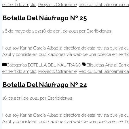
en sentido amplio
,
Proyecto Ostranenie
,
Red cultural latinoameric
Botella Del Náufrago Nº 25
26 de mayo de 2021
18 de abril de 2021
por
Escribidor@s
Hola soy Karina García Albadiz, directora de esta revista que ya c
Azul y consiste en publicaciones vía web de una poética en sentido
Categorías
BOTELLA DEL NÁUFRAGO
Etiquetas
Arte al Barri
en sentido amplio
,
Proyecto Ostranenie
,
Red cultural latinoameric
Botella Del Náufrago Nº 24
18 de abril de 2021
por
Escribidor@s
Hola soy Karina García Albadiz, directora de esta revista que ya c
Azul y consiste en publicaciones vía web de una poética en sentido