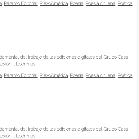
a
,
Páramo Editorial
,
PlexoAmérica
,
Poesía
,
Poesía chilena
,
Poética
ndamental del trabajo de las ediciones digitales del Grupo Casa
lexión …
Leer más
a
,
Páramo Editorial
,
PlexoAmérica
,
Poesía
,
Poesía chilena
,
Poética
ndamental del trabajo de las ediciones digitales del Grupo Casa
lexión …
Leer más