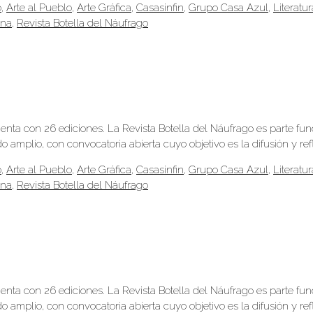
o
,
Arte al Pueblo
,
Arte Gráfica
,
Casasinfin
,
Grupo Casa Azul
,
Literatur
ana
,
Revista Botella del Náufrago
uenta con 26 ediciones. La Revista Botella del Náufrago es parte fu
 amplio, con convocatoria abierta cuyo objetivo es la difusión y ref
o
,
Arte al Pueblo
,
Arte Gráfica
,
Casasinfin
,
Grupo Casa Azul
,
Literatur
ana
,
Revista Botella del Náufrago
uenta con 26 ediciones. La Revista Botella del Náufrago es parte fu
 amplio, con convocatoria abierta cuyo objetivo es la difusión y ref