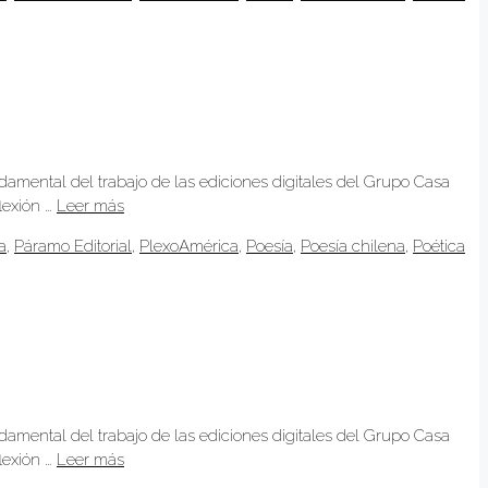
ndamental del trabajo de las ediciones digitales del Grupo Casa
lexión …
Leer más
a
,
Páramo Editorial
,
PlexoAmérica
,
Poesía
,
Poesía chilena
,
Poética
ndamental del trabajo de las ediciones digitales del Grupo Casa
lexión …
Leer más