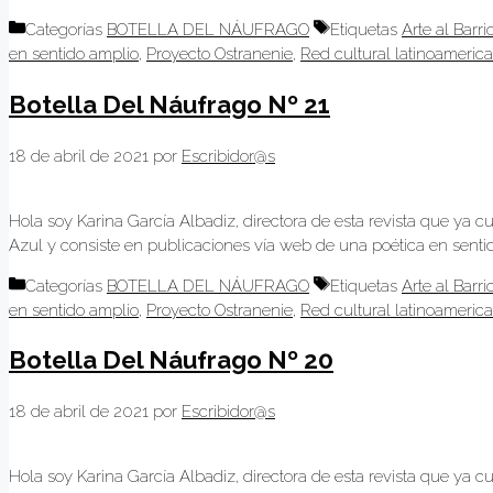
Categorías
BOTELLA DEL NÁUFRAGO
Etiquetas
Arte al Barri
en sentido amplio
,
Proyecto Ostranenie
,
Red cultural latinoameric
Botella Del Náufrago Nº 21
18 de abril de 2021
por
Escribidor@s
Hola soy Karina García Albadiz, directora de esta revista que ya c
Azul y consiste en publicaciones vía web de una poética en sentido
Categorías
BOTELLA DEL NÁUFRAGO
Etiquetas
Arte al Barri
en sentido amplio
,
Proyecto Ostranenie
,
Red cultural latinoameric
Botella Del Náufrago Nº 20
18 de abril de 2021
por
Escribidor@s
Hola soy Karina García Albadiz, directora de esta revista que ya c