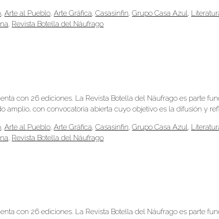
o
,
Arte al Pueblo
,
Arte Gráfica
,
Casasinfin
,
Grupo Casa Azul
,
Literatur
ana
,
Revista Botella del Náufrago
uenta con 26 ediciones. La Revista Botella del Náufrago es parte fu
 amplio, con convocatoria abierta cuyo objetivo es la difusión y ref
o
,
Arte al Pueblo
,
Arte Gráfica
,
Casasinfin
,
Grupo Casa Azul
,
Literatur
ana
,
Revista Botella del Náufrago
uenta con 26 ediciones. La Revista Botella del Náufrago es parte fu