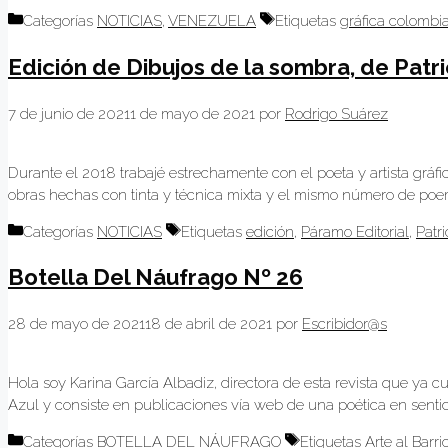
Categorías
NOTICIAS
,
VENEZUELA
Etiquetas
gráfica colombi
Edición de Dibujos de la sombra, de Patr
7 de junio de 2021
1 de mayo de 2021
por
Rodrigo Suárez
Durante el 2018 trabajé estrechamente con el poeta y artista gráfic
obras hechas con tinta y técnica mixta y el mismo número de poe
Categorías
NOTICIAS
Etiquetas
edición
,
Páramo Editorial
,
Patr
Botella Del Náufrago Nº 26
28 de mayo de 2021
18 de abril de 2021
por
Escribidor@s
Hola soy Karina García Albadiz, directora de esta revista que ya c
Azul y consiste en publicaciones vía web de una poética en sentido
Categorías
BOTELLA DEL NÁUFRAGO
Etiquetas
Arte al Barri