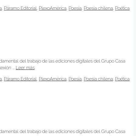
a
,
Páramo Editorial
,
PlexoAmérica
,
Poesía
,
Poesía chilena
,
Poética
ndamental del trabajo de las ediciones digitales del Grupo Casa
lexión …
Leer más
a
,
Páramo Editorial
,
PlexoAmérica
,
Poesía
,
Poesía chilena
,
Poética
ndamental del trabajo de las ediciones digitales del Grupo Casa