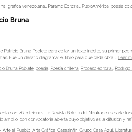
ana
,
gráfica venezolana.
,
Páramo Editorial
,
PlexoAmérica
,
poesía co
icio Bruna
o Patricio Bruna Poblete para editar un texto inédito, su primer poe
mas. Fue un desafío diagramar el libro para que cada obra …
Leer m
icio Bruna Poblete
,
poesìa
,
Poesía chilena
,
Proceso editorial
,
Rodrigo
uenta con 26 ediciones. La Revista Botella del Náufrago es parte fu
 amplio, con convocatoria abierta cuyo objetivo es la difusión y ref
o
,
Arte al Pueblo
,
Arte Gráfica
,
Casasinfin
,
Grupo Casa Azul
,
Literatur