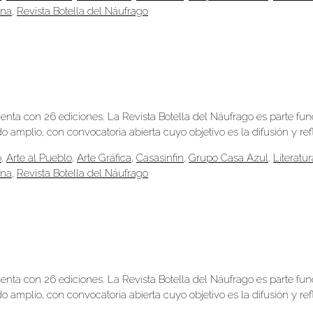
ana
,
Revista Botella del Náufrago
uenta con 26 ediciones. La Revista Botella del Náufrago es parte fu
 amplio, con convocatoria abierta cuyo objetivo es la difusión y ref
o
,
Arte al Pueblo
,
Arte Gráfica
,
Casasinfin
,
Grupo Casa Azul
,
Literatur
ana
,
Revista Botella del Náufrago
uenta con 26 ediciones. La Revista Botella del Náufrago es parte fu
 amplio, con convocatoria abierta cuyo objetivo es la difusión y ref