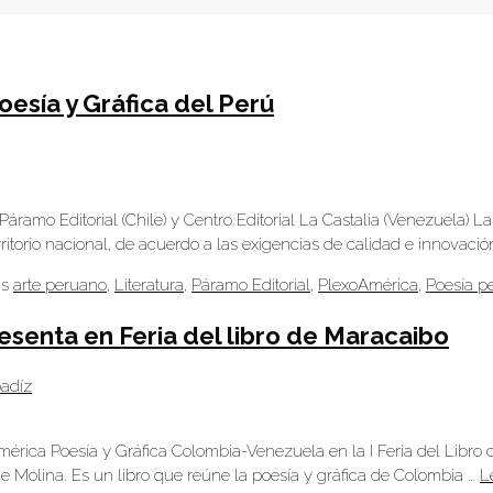
esía y Gráfica del Perú
ramo Editorial (Chile) y Centro Editorial La Castalia (Venezuela) La
ritorio nacional, de acuerdo a las exigencias de calidad e innovació
as
arte peruano
,
Literatura
,
Páramo Editorial
,
PlexoAmérica
,
Poesía p
senta en Feria del libro de Maracaibo
badíz
rica Poesía y Gráfica Colombia-Venezuela en la I Feria del Libro 
de Molina. Es un libro que reúne la poesía y gráfica de Colombia …
L