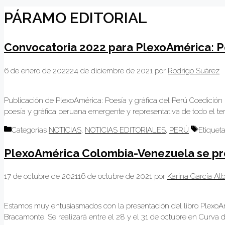
PÁRAMO EDITORIAL
Convocatoria 2022 para PlexoAmérica: Po
6 de enero de 2022
24 de diciembre de 2021
por
Rodrigo Suárez
Publicación de PlexoAmérica: Poesía y gráfica del Perú Coedición Pá
poesía y gráfica peruana emergente y representativa de todo el ter
Categorías
NOTICIAS
,
NOTICIAS EDITORIALES
,
PERÚ
Etiquet
PlexoAmérica Colombia-Venezuela se pre
17 de octubre de 2021
16 de octubre de 2021
por
Karina García Al
Estamos muy entusiasmados con la presentación del libro PlexoAmé
Bracamonte. Se realizará entre el 28 y el 31 de octubre en Curva 