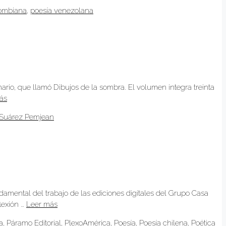
lombiana
,
poesía venezolana
mario, que llamó Dibujos de la sombra. El volumen integra treinta
ás
 Suárez Pemjean
ndamental del trabajo de las ediciones digitales del Grupo Casa
lexión …
Leer más
a
,
Páramo Editorial
,
PlexoAmérica
,
Poesía
,
Poesía chilena
,
Poética