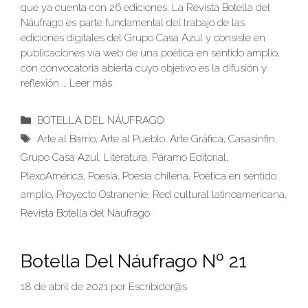
que ya cuenta con 26 ediciones. La Revista Botella del
Náufrago es parte fundamental del trabajo de las
ediciones digitales del Grupo Casa Azul y consiste en
publicaciones vía web de una poética en sentido amplio,
con convocatoria abierta cuyo objetivo es la difusión y
reflexión …
Leer más
Categorías
BOTELLA DEL NÁUFRAGO
Etiquetas
Arte al Barrio
,
Arte al Pueblo
,
Arte Gráfica
,
Casasinfin
,
Grupo Casa Azul
,
Literatura
,
Páramo Editorial
,
PlexoAmérica
,
Poesía
,
Poesía chilena
,
Poética en sentido
amplio
,
Proyecto Ostranenie
,
Red cultural latinoamericana
,
Revista Botella del Náufrago
Botella Del Náufrago Nº 21
18 de abril de 2021
por
Escribidor@s