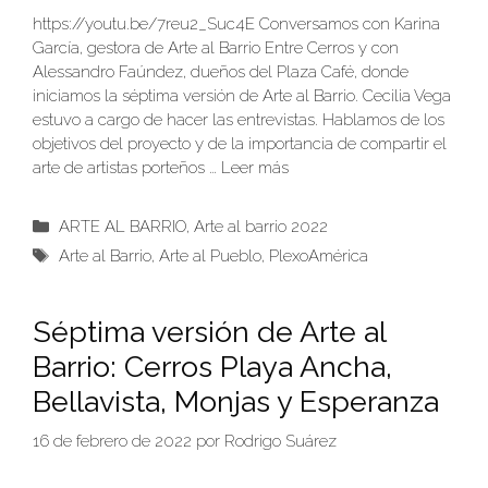
https://youtu.be/7reu2_Suc4E Conversamos con Karina
García, gestora de Arte al Barrio Entre Cerros y con
Alessandro Faúndez, dueños del Plaza Café, donde
iniciamos la séptima versión de Arte al Barrio. Cecilia Vega
estuvo a cargo de hacer las entrevistas. Hablamos de los
objetivos del proyecto y de la importancia de compartir el
arte de artistas porteños …
Leer más
Categorías
ARTE AL BARRIO
,
Arte al barrio 2022
Etiquetas
Arte al Barrio
,
Arte al Pueblo
,
PlexoAmérica
Séptima versión de Arte al
Barrio: Cerros Playa Ancha,
Bellavista, Monjas y Esperanza
16 de febrero de 2022
por
Rodrigo Suárez