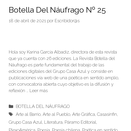
Botella Del Náufrago Nº 25
18 de abril de 2021
por
Escribidor@s
Hola soy Karina García Albadiz, directora de esta revista
que ya cuenta con 26 ediciones. La Revista Botella del
Náufrago es parte fundamental del trabajo de las
ediciones digitales del Grupo Casa Azul y consiste en
publicaciones vía web de una poética en sentido amplio,
con convocatoria abierta cuyo objetivo es la difusión y
reflexión …
Leer más
Categorías
BOTELLA DEL NÁUFRAGO
Etiquetas
Arte al Barrio
,
Arte al Pueblo
,
Arte Gráfica
,
Casasinfin
,
Grupo Casa Azul
,
Literatura
,
Páramo Editorial
,
PlexoAmérica
,
Poesía
,
Poesía chilena
,
Poética en sentido