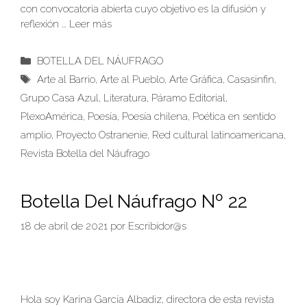
con convocatoria abierta cuyo objetivo es la difusión y
reflexión …
Leer más
Categorías
BOTELLA DEL NÁUFRAGO
Etiquetas
Arte al Barrio
,
Arte al Pueblo
,
Arte Gráfica
,
Casasinfin
,
Grupo Casa Azul
,
Literatura
,
Páramo Editorial
,
PlexoAmérica
,
Poesía
,
Poesía chilena
,
Poética en sentido
amplio
,
Proyecto Ostranenie
,
Red cultural latinoamericana
,
Revista Botella del Náufrago
Botella Del Náufrago Nº 22
18 de abril de 2021
por
Escribidor@s
Hola soy Karina García Albadiz, directora de esta revista