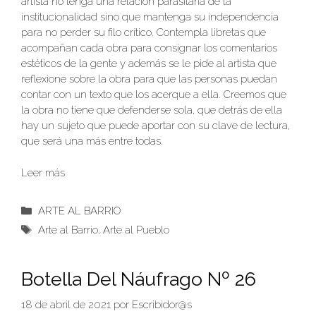
artista no tenga una relación parasitaria de la
institucionalidad sino que mantenga su independencia
para no perder su filo crítico. Contempla libretas que
acompañan cada obra para consignar los comentarios
estéticos de la gente y además se le pide al artista que
reflexione sobre la obra para que las personas puedan
contar con un texto que los acerque a ella. Creemos que
la obra no tiene que defenderse sola, que detrás de ella
hay un sujeto que puede aportar con su clave de lectura,
que será una más entre todas.
Leer más
Categorías
ARTE AL BARRIO
Etiquetas
Arte al Barrio
,
Arte al Pueblo
Botella Del Náufrago Nº 26
18 de abril de 2021
por
Escribidor@s