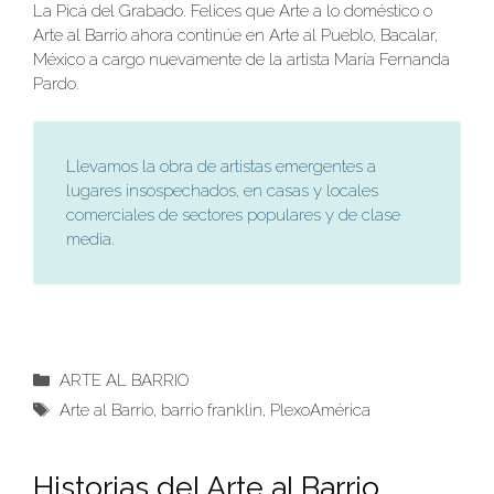
La Picá del Grabado. Felices que Arte a lo doméstico o
Arte al Barrio ahora continúe en Arte al Pueblo, Bacalar,
México a cargo nuevamente de la artista María Fernanda
Pardo.
Llevamos la obra de artistas emergentes a
lugares insospechados, en casas y locales
comerciales de sectores populares y de clase
media.
Categorías
ARTE AL BARRIO
Etiquetas
Arte al Barrio
,
barrio franklin
,
PlexoAmérica
Historias del Arte al Barrio