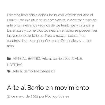
Estamos llevando a cabo una nueva versión del Arte al
Barrio. Esta iniciativa tiene como objetivo acercar obras de
arte originales a los vecinos de los territorios y difundir a
los artistas y comercios locales. En el video se pueden ver
las versiones anteriores. Para empezar, colocamos
cuadros de artistas porteños en cafés, locales y …
Leer
más
Categorías
ARTE AL BARRIO
,
Arte al barrio 2022
,
CHILE
,
NOTICIAS
Etiquetas
Arte al Barrio
,
PlexoAmérica
Arte al Barrio en movimiento
31 de mayo de 2021
por
Rodrigo Suárez