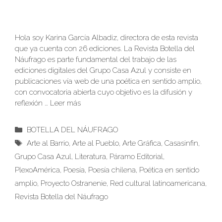
Hola soy Karina García Albadiz, directora de esta revista
que ya cuenta con 26 ediciones. La Revista Botella del
Náufrago es parte fundamental del trabajo de las
ediciones digitales del Grupo Casa Azul y consiste en
publicaciones vía web de una poética en sentido amplio,
con convocatoria abierta cuyo objetivo es la difusión y
reflexión …
Leer más
Categorías
BOTELLA DEL NÁUFRAGO
Etiquetas
Arte al Barrio
,
Arte al Pueblo
,
Arte Gráfica
,
Casasinfin
,
Grupo Casa Azul
,
Literatura
,
Páramo Editorial
,
PlexoAmérica
,
Poesía
,
Poesía chilena
,
Poética en sentido
amplio
,
Proyecto Ostranenie
,
Red cultural latinoamericana
,
Revista Botella del Náufrago