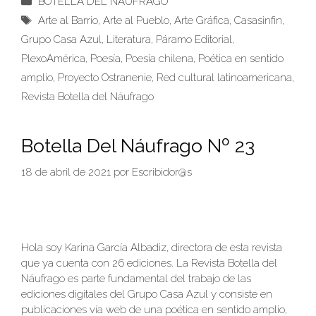
BOTELLA DEL NÁUFRAGO
Etiquetas
Arte al Barrio
,
Arte al Pueblo
,
Arte Gráfica
,
Casasinfin
,
Grupo Casa Azul
,
Literatura
,
Páramo Editorial
,
PlexoAmérica
,
Poesía
,
Poesía chilena
,
Poética en sentido
amplio
,
Proyecto Ostranenie
,
Red cultural latinoamericana
,
Revista Botella del Náufrago
Botella Del Náufrago Nº 23
18 de abril de 2021
por
Escribidor@s
Hola soy Karina García Albadiz, directora de esta revista
que ya cuenta con 26 ediciones. La Revista Botella del
Náufrago es parte fundamental del trabajo de las
ediciones digitales del Grupo Casa Azul y consiste en
publicaciones vía web de una poética en sentido amplio,