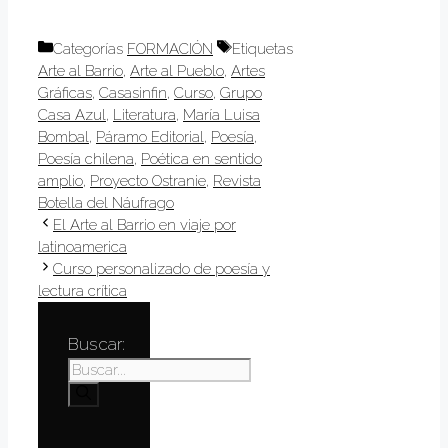
Categorías
FORMACIÓN
Etiquetas
Arte al Barrio
,
Arte al Pueblo
,
Artes
Gráficas
,
Casasinfin
,
Curso
,
Grupo
Casa Azul
,
Literatura
,
María Luisa
Bombal
,
Páramo Editorial
,
Poesía
,
Poesía chilena
,
Poética en sentido
amplio
,
Proyecto Ostranie
,
Revista
Botella del Náufrago
El Arte al Barrio en viaje por
latinoamerica
Curso personalizado de poesía y
lectura crítica
Buscar: