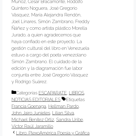
Muñoz, Cesar Bracamonte, Rodolfo
Quintero Noguera, José Gregorio
Vásquez, María Alejandra Rendón,
Joel Linares, Simón Zambrano, Freddy
Ñáñez y como artista plástico Morella
Jurado, a quien agradecemos que
haya confiado en este proyecto. La
gestión cultural del libro en Venezuela
estuvo a cargo del poeta venezolano
Simón Zambrano. El cuidado de la
edición y la diagramación fue labor
conjunta entre José Gregorio Vásquez
y Rodrigo Suárez.
Categorías
ESCAPARATE
,
LIBROS
,
NOTICIAS EDITORIALES
Etiquetas
Francia Goenaga
,
Hellman Pardo
,
John Jairo Junieles
,
Lilian Silva
,
Michael Benítez Ortiz
,
Sandra Uribe
,
Víctor Raúl Jaramillo
Libro: PlexoAmérica Poesía y Gráfica