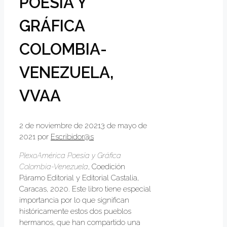
POESÍA Y
GRÁFICA
COLOMBIA-
VENEZUELA,
VVAA
2 de noviembre de 2021
3 de mayo de
2021
por
Escribidor@s
PlexoAmérica Poesía y Gráfica
Colombia-Venezuela
, Coedición
Páramo Editorial y Editorial Castalia,
Caracas, 2020. Este libro tiene especial
importancia por lo que significan
históricamente estos dos pueblos
hermanos, que han compartido una