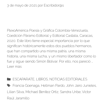
3 de mayo de 2021
por
Escribidor@s
PlexoAmérica Poesía y Gráfica Colombia-Venezuela,
Coedición Páramo Editorial y Editorial Castalia, Caracas,
2020. Este libro tiene especial importancia por lo que
significan históricamente estos dos pueblos hermanos,
que han compartido una misma patria, una misma
historia, una misma lucha, y un mismo libertador como lo
fue y sigue siendo Simón Bolívar. Por ello, nos pareció …
Leer más
Categorías
ESCAPARATE
,
LIBROS
,
NOTICIAS EDITORIALES
Etiquetas
Francia Goenaga
,
Hellman Pardo
,
John Jairo Junieles
,
Lilian Silva
,
Michael Benítez Ortiz
,
Sandra Uribe
,
Víctor
Raúl Jaramillo