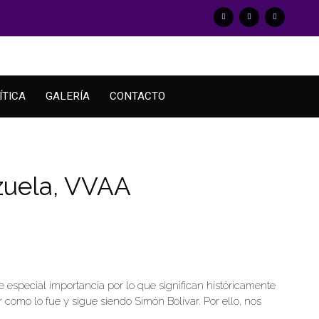
ÍTICA
GALERÍA
CONTACTO
zuela, VVAA
e especial importancia por lo que significan históricamente
omo lo fue y sigue siendo Simón Bolívar. Por ello, nos