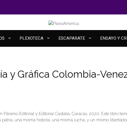
OS
PLEXOTECA
ESCAPARATE
ENSAYO Y CR
sía y Gráfica Colombia-Vene
áramo Editorial y Editorial Castalia, Caracas, 2020. Este libro tien
tria, una misma historia, una misma lucha, y un mismo libertador c