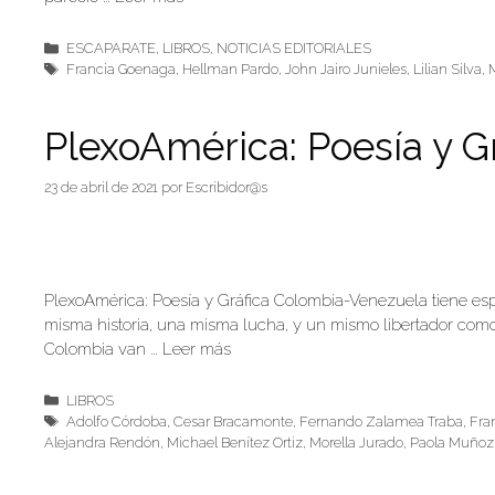
Categorías
ESCAPARATE
,
LIBROS
,
NOTICIAS EDITORIALES
Etiquetas
Francia Goenaga
,
Hellman Pardo
,
John Jairo Junieles
,
Lilian Silva
,
PlexoAmérica: Poesía y 
23 de abril de 2021
por
Escribidor@s
PlexoAmérica: Poesía y Gráfica Colombia-Venezuela tiene esp
misma historia, una misma lucha, y un mismo libertador como l
Colombia van …
Leer más
Categorías
LIBROS
Etiquetas
Adolfo Córdoba
,
Cesar Bracamonte
,
Fernando Zalamea Traba
,
Fra
Alejandra Rendón
,
Michael Benítez Ortiz
,
Morella Jurado
,
Paola Muñoz