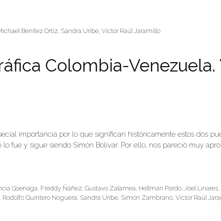
Michael Benítez Ortiz
,
Sandra Uribe
,
Víctor Raúl Jaramillo
Gráfica Colombia-Venezuela
ecial importancia por lo que significan históricamente estos dos 
o fue y sigue siendo Simón Bolívar. Por ello, nos pareció muy apropi
ncia Goenaga
,
Freddy Ñáñez
,
Gustavo Zalamea
,
Hellman Pardo
,
Joel Linares
,
Rodolfo Quintero Noguera
,
Sandra Uribe
,
Simón Zambrano
,
Víctor Raúl Jara