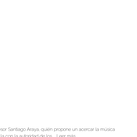
fesor Santiago Araya, quién propone un acercar la música
lla con la autoridad de los …
Leer más