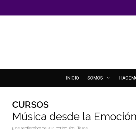
Saltar
al
contenido
INICIO
SOMOS
HACEM
CURSOS
Música desde la Emoció
9 de septiembre de 2021
por
Ixquimil Tezca