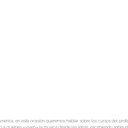
oAmérica, en esta ocasión queremos hablar sobre los cursos del pro
do a quienes «viven» la música desde las letras, escribiendo sobre e