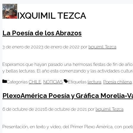
IXQUIMIL TEZCA
La Poesía de los Abrazos​
3 de enero de 2022
3 de enero de 2022
por
Ixquimil Tezca
Esperamos que hayan pasado una hermosas fiestas de fin de año
y bellas lecturas. El año esta comenzando y las actividades cultur
Categorías
CHILE
,
NOTICIAS
Etiquetas
lectura
,
Poesía chilena
PlexoAmérica Poesía y Gráfica Morelia-V
6 de octubre de 2021
6 de octubre de 2021
por
Ixquimil Tezca
Presentación, en texto y video, del Primer Plexo América, con poeta