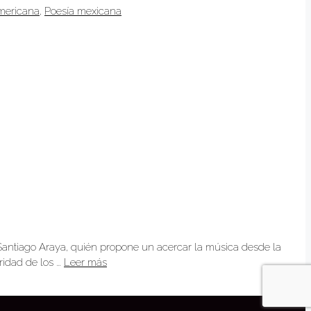
mericana
,
Poesía mexicana
 Santiago Araya, quién propone un acercar la música desde la
ridad de los …
Leer más