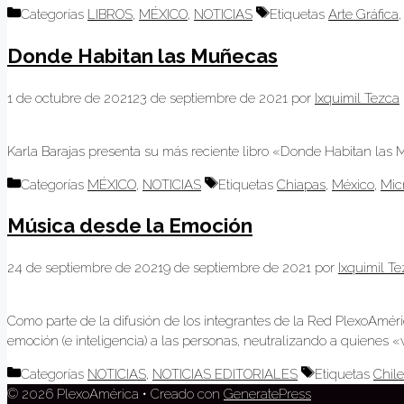
Categorías
LIBROS
,
MÉXICO
,
NOTICIAS
Etiquetas
Arte Gráfica
Donde Habitan las Muñecas
1 de octubre de 2021
23 de septiembre de 2021
por
Ixquimil Tezca
Karla Barajas presenta su más reciente libro «Donde Habitan las
Categorías
MÉXICO
,
NOTICIAS
Etiquetas
Chiapas
,
México
,
Mic
Música desde la Emoción
24 de septiembre de 2021
9 de septiembre de 2021
por
Ixquimil T
Como parte de la difusión de los integrantes de la Red PlexoAmér
emoción (e inteligencia) a las personas, neutralizando a quienes «
Categorías
NOTICIAS
,
NOTICIAS EDITORIALES
Etiquetas
Chile
© 2026 PlexoAmérica
• Creado con
GeneratePress