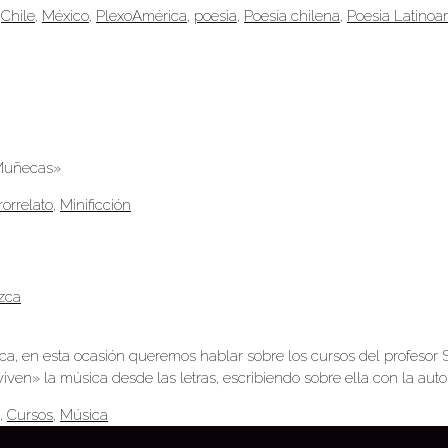
,
Chile
,
México
,
PlexoAmérica
,
poesìa
,
Poesía chilena
,
Poesia Latinoa
 Muñecas»
rorrelato
,
Minificción
ezca
ica, en esta ocasión queremos hablar sobre los cursos del profesor
viven» la música desde las letras, escribiendo sobre ella con la auto
,
Cursos
,
Música