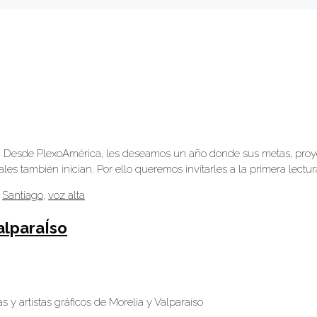
. Desde PlexoAmérica, les deseamos un año donde sus metas, proy
ales también inician. Por ello queremos invitarles a la primera lec
,
Santiago
,
voz alta
alparaÍso
s y artistas gráficos de Morelia y Valparaíso