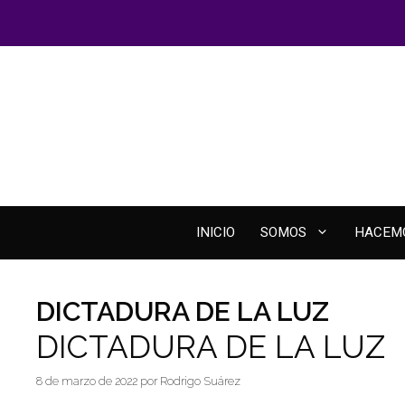
Saltar
al
contenido
INICIO
SOMOS
HACEM
DICTADURA DE LA LUZ
DICTADURA DE LA LUZ
8 de marzo de 2022
por
Rodrigo Suárez