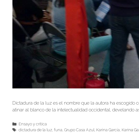
Dictadura de la luz es el nombre que la autora ha escogido c
atinar al blanco de la intelectualidad occidental, develando as
Categorías
Ensayo y crítica
Etiquetas
dictadura de la luz
,
funa
,
Grupo Casa Azul
,
Karina García
,
Karina Ga