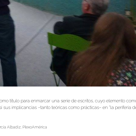
omo título para enmarcar una serie de escritos, cuyo elemento común
í sus implicancias –tanto teóricas como prácticas– en “la periferia de
rcía Albadiz
,
PlexoAmérica