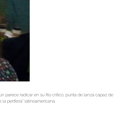
 parece radicar en su filo crítico, punta de lanza capaz de
 la periferia” latinoamericana.