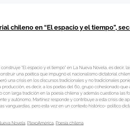
al chileno en “El espacio y el tiempo”, se
nstruye “El espacio y el tiempo” en La Nueva Novela, es decir, las par
nstruir una poética que impugnó el nacionalismo dictatorial chileno.
neró una crisis en los discursos tradicionales y no tradicionales pon
su producción, es decir, a los poetas del 60, grupo cohesionado que 
rico con larga tradición en la poesía chilena y además cuestiona la
te y autónomo. Martínez responde y contribuye a esta crisis de ap
las vanguardias, pero esta vez en un contexto histórico- político di
Nueva Novela
,
PlexoAmérica
,
Poesía chilena