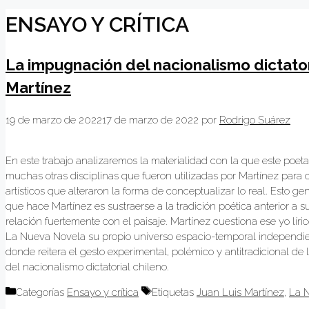
ENSAYO Y CRÍTICA
La impugnación del nacionalismo dictatori
Martínez
19 de marzo de 2022
17 de marzo de 2022
por
Rodrigo Suárez
En este trabajo analizaremos la materialidad con la que este poeta co
muchas otras disciplinas que fueron utilizadas por Martínez para co
artísticos que alteraron la forma de conceptualizar lo real. Esto ge
que hace Martínez es sustraerse a la tradición poética anterior a 
relación fuertemente con el paisaje. Martínez cuestiona ese yo lí
La Nueva Novela su propio universo espacio-temporal independien
donde reitera el gesto experimental, polémico y antitradicional de 
del nacionalismo dictatorial chileno.
Categorías
Ensayo y crítica
Etiquetas
Juan Luis Martínez
,
La 