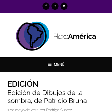
Saltar
al
contenido
MENÚ
EDICIÓN
Edición de Dibujos de la
sombra, de Patricio Bruna
1 de mayo de 2021
por
Rodrigo Suárez