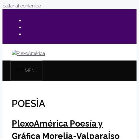
Saltar al contenido
MENÚ
POESÌA
PlexoAmérica Poesía y
Gráfica Morelia-ValparaÍso