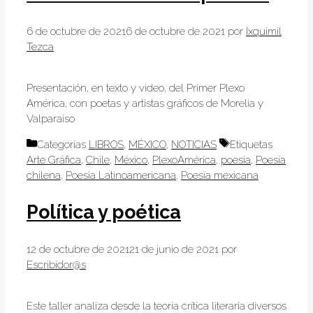
6 de octubre de 2021
6 de octubre de 2021
por
Ixquimil
Tezca
Presentación, en texto y video, del Primer Plexo
América, con poetas y artistas gráficos de Morelia y
Valparaíso
Categorías
LIBROS
,
MÉXICO
,
NOTICIAS
Etiquetas
Arte Gráfica
,
Chile
,
México
,
PlexoAmérica
,
poesìa
,
Poesía
chilena
,
Poesia Latinoamericana
,
Poesía mexicana
Política y poética
12 de octubre de 2021
21 de junio de 2021
por
Escribidor@s
Este taller analiza desde la teoría crítica literaria diversos