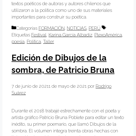
textos poéticos de autoras y autores chilenos que
utilizaron a la política como uno de sus materiales
importantes para construir su poética.
Categorías
FORMACIÓN
,
NOTICIAS
,
PERÚ
Etiquetas
Festival
,
Karina García Albadiz
,
PlexoAmérica
,
poesìa
,
Política
,
Taller
Edición de Dibujos de la
sombra, de Patricio Bruna
7 de junio de 2021
1 de mayo de 2021
por
Rodrigo
Suárez
Durante el 2018 trabajé estrechamente con el poeta y
artista gráfico Patricio Bruna Poblete para editar un texto
inédito, su primer poemario, que llamó Dibujos de la
sombra. El volumen integra treinta obras hechas con