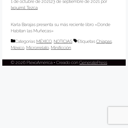
1 de octubre de 2021
23 de septiembre de 2021
por
Ixquimil Tezca
Karla Barajas presenta su más reciente libro «Donde
Habitan las Muñecas»
Categorías
MÉXICO
,
NOTICIAS
Etiquetas
Chiapas
,
México
,
Microrrelato
,
Minificción
© 2026 PlexoAmérica
• Creado con
GeneratePress