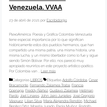
Venezuela. VVAA
23 de abril de 2021
por
Escribidor@s
PlexoAmérica: Poesía y Gráfica Colombia-Venezuela
tiene especial importancia por lo que significan
históricamente estos dos pueblos hermanos, que han
compartido una misma patria, una misma historia, una
misma lucha, y un mismo libertador como lo fue y sigue
siendo Simón Bolívar. Por ello, nos pareció muy
apropiado reunirlos en este proyecto artístico-poético.
Por Colombia van …
Leer más
Categorías
LIBROS
Etiquetas
Adolfo Córdoba
,
Cesar
Bracamonte
,
Fernando Zalamea Traba
,
Francia
Goenaga
,
Freddy Ñáñez
,
Gustavo Zalamea
,
Hellman
Pardo
,
Joel Linares
,
John Jairo Junieles
,
José Gregorio
Vásquez
,
Lilian Silva
,
María Alejandra Rendón
,
Michael
Benítez Ortiz
,
Morella Jurado
,
Paola Muñoz
,
Rodolfo