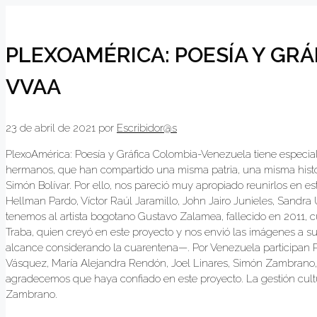
PLEXOAMÉRICA: POESÍA Y GR
VVAA
23 de abril de 2021
por
Escribidor@s
PlexoAmérica: Poesía y Gráfica Colombia-Venezuela tiene especial
hermanos, que han compartido una misma patria, una misma histor
Simón Bolívar. Por ello, nos pareció muy apropiado reunirlos en est
Hellman Pardo, Víctor Raúl Jaramillo, John Jairo Junieles, Sandra 
tenemos al artista bogotano Gustavo Zalamea, fallecido en 2011
Traba, quien creyó en este proyecto y nos envió las imágenes a su
alcance considerando la cuarentena—. Por Venezuela participan 
Vásquez, María Alejandra Rendón, Joel Linares, Simón Zambrano, 
agradecemos que haya confiado en este proyecto. La gestión cult
Zambrano.