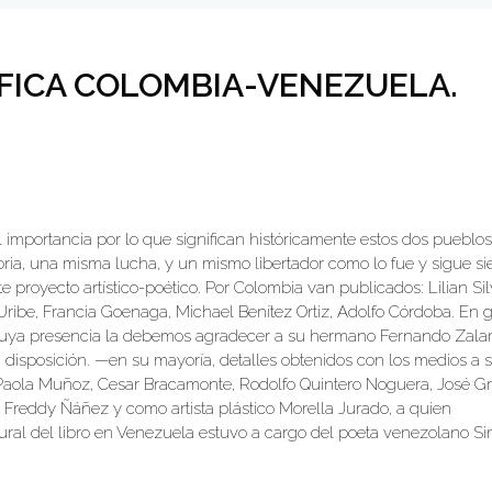
ÁFICA COLOMBIA-VENEZUELA.
 importancia por lo que significan históricamente estos dos pueblos
ia, una misma lucha, y un mismo libertador como lo fue y sigue s
e proyecto artístico-poético. Por Colombia van publicados: Lilian Sil
Uribe, Francia Goenaga, Michael Benítez Ortiz, Adolfo Córdoba. En g
, cuya presencia la debemos agradecer a su hermano Fernando Zal
 disposición. —en su mayoría, detalles obtenidos con los medios a 
Paola Muñoz, Cesar Bracamonte, Rodolfo Quintero Noguera, José Gr
Freddy Ñáñez y como artista plástico Morella Jurado, a quien
ural del libro en Venezuela estuvo a cargo del poeta venezolano S