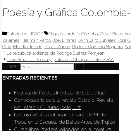
Poesía y Gráfica Colombia
Categorías
LIBROS
Etiquetas
Adolfo Córdoba
,
Cesar Bracamo
Zalamea
,
Hellman Pardo
,
Joel Linares
,
John Jairo Junieles
,
José G
Ortiz
,
Morella Jurado
,
Paola Muñoz
,
Rodolfo Quintero Noguera
,
Sa
La república ardiente, de Rodrigo Suárez Pemjean
PlexoAmérica. Poesía y gráfica de Chiapas-Chile. VVAA
Buscar:
ENTRADAS RECIENTES
Festival de Poetas Inéditas de la Libertad
Convocatoria para la revista Gubbio. Revista
de Letras y Culturas, sele, unt
Lectura artística latinoamericana de Marta
Traba en la Escuela de Bellas Artes de Trujillo
Curso libre Intertextualidades en la literatura