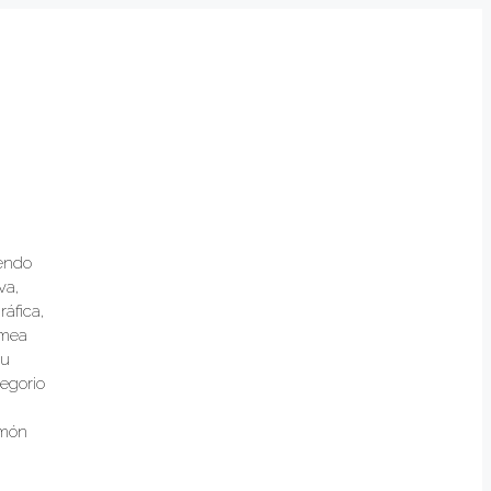
iendo
va,
ráfica,
amea
su
egorio
imón