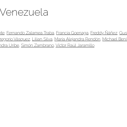
-Venezuela
nte
,
Fernando Zalamea Traba
,
Francia Goenaga
,
Freddy Ñáñez
,
Gus
regorio Vásquez
,
Lilian Silva
,
María Alejandra Rendón
,
Michael Bení
ndra Uribe
,
Simón Zambrano
,
Víctor Raúl Jaramillo